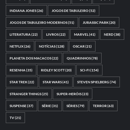
INDIANA JONES
(26)
JOGOS DE TABULEIRO
(52)
JOGOS DE TABULEIRO MODERNOS
(51)
JURASSIC PARK
(20)
LITERATURA
(22)
LIVROS
(22)
MARVEL
(41)
NERD
(38)
NETFLIX
(26)
NOTÍCIAS
(128)
OSCAR
(21)
PLANETA DOS MACACOS
(22)
QUADRINHOS
(78)
RESENHA
(35)
RIDLEY SCOTT
(20)
SCI-FI
(154)
STAR TREK
(22)
STAR WARS
(41)
STEVEN SPIELBERG
(74)
STRANGER THINGS
(25)
SUPER-HERÓIS
(23)
SUSPENSE
(37)
SÉRIE
(31)
SÉRIES
(79)
TERROR
(63)
TV
(21)