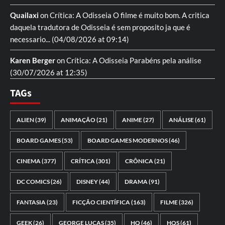
Quailaxi
on
Crítica: A Odisseia
O filme é muito bom. A critica
daquela tradutora de Odisseia é sem proposito ja que é
necessario...
(04/08/2026 at 09:14)
Karen Berger
on
Crítica: A Odisseia
Parabéns pela análise
(30/07/2026 at 12:35)
TAGs
ALIEN
(39)
ANIMAÇÃO
(21)
ANIME
(27)
ANÁLISE
(61)
BOARD GAMES
(53)
BOARD GAMES MODERNOS
(46)
CINEMA
(377)
CRÍTICA
(301)
CRÔNICA
(21)
DC COMICS
(26)
DISNEY
(44)
DRAMA
(91)
FANTASIA
(23)
FICÇÃO CIENTÍFICA
(163)
FILME
(326)
GEEK
(26)
GEORGE LUCAS
(35)
HQ
(46)
HQS
(61)