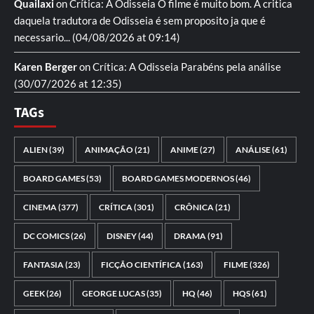
Quailaxi
on
Crítica: A Odisseia
O filme é muito bom. A critica
daquela tradutora de Odisseia é sem proposito ja que é
necessario...
(04/08/2026 at 09:14)
Karen Berger
on
Crítica: A Odisseia
Parabéns pela análise
(30/07/2026 at 12:35)
TAGs
ALIEN
(39)
ANIMAÇÃO
(21)
ANIME
(27)
ANÁLISE
(61)
BOARD GAMES
(53)
BOARD GAMES MODERNOS
(46)
CINEMA
(377)
CRÍTICA
(301)
CRÔNICA
(21)
DC COMICS
(26)
DISNEY
(44)
DRAMA
(91)
FANTASIA
(23)
FICÇÃO CIENTÍFICA
(163)
FILME
(326)
GEEK
(26)
GEORGE LUCAS
(35)
HQ
(46)
HQS
(61)