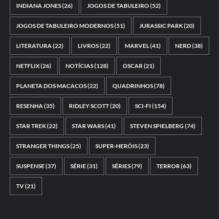
INDIANA JONES
(26)
JOGOS DE TABULEIRO
(52)
JOGOS DE TABULEIRO MODERNOS
(51)
JURASSIC PARK
(20)
LITERATURA
(22)
LIVROS
(22)
MARVEL
(41)
NERD
(38)
NETFLIX
(26)
NOTÍCIAS
(128)
OSCAR
(21)
PLANETA DOS MACACOS
(22)
QUADRINHOS
(78)
RESENHA
(35)
RIDLEY SCOTT
(20)
SCI-FI
(154)
STAR TREK
(22)
STAR WARS
(41)
STEVEN SPIELBERG
(74)
STRANGER THINGS
(25)
SUPER-HERÓIS
(23)
SUSPENSE
(37)
SÉRIE
(31)
SÉRIES
(79)
TERROR
(63)
TV
(21)