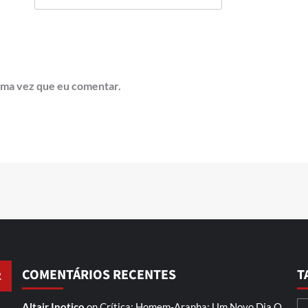
ima vez que eu comentar.
COMENTÁRIOS RECENTES
T
Altair Inotico
on
Crítica: Homem-Aranha: Um Novo Dia
O