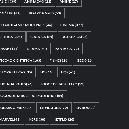
ALIEN
(39)
ANIMAÇÃO
(21)
ANIME
(27)
ANÁLISE
(61)
BOARD GAMES
(53)
BOARD GAMES MODERNOS
(46)
CINEMA
(377)
CRÍTICA
(301)
CRÔNICA
(21)
DC COMICS
(26)
DISNEY
(44)
DRAMA
(91)
FANTASIA
(23)
FICÇÃO CIENTÍFICA
(163)
FILME
(326)
GEEK
(26)
GEORGE LUCAS
(35)
HQ
(46)
HQS
(61)
INDIANA JONES
(26)
JOGOS DE TABULEIRO
(52)
JOGOS DE TABULEIRO MODERNOS
(51)
JURASSIC PARK
(20)
LITERATURA
(22)
LIVROS
(22)
MARVEL
(41)
NERD
(38)
NETFLIX
(26)