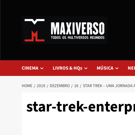
CINEMA
LIVROS & HQs
MÚSICA
NE
HOME
2019
DEZEMBRO
16
STAR TREK – UMA JORNADA A
star-trek-enterp