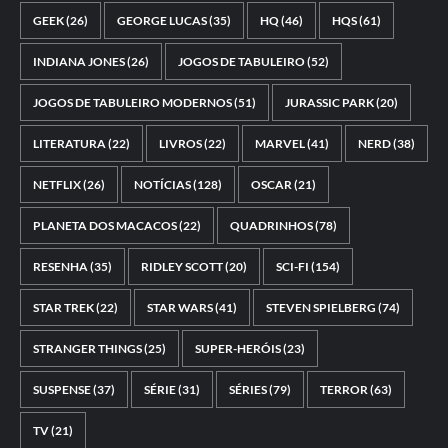
GEEK
(26)
GEORGE LUCAS
(35)
HQ
(46)
HQS
(61)
INDIANA JONES
(26)
JOGOS DE TABULEIRO
(52)
JOGOS DE TABULEIRO MODERNOS
(51)
JURASSIC PARK
(20)
LITERATURA
(22)
LIVROS
(22)
MARVEL
(41)
NERD
(38)
NETFLIX
(26)
NOTÍCIAS
(128)
OSCAR
(21)
PLANETA DOS MACACOS
(22)
QUADRINHOS
(78)
RESENHA
(35)
RIDLEY SCOTT
(20)
SCI-FI
(154)
STAR TREK
(22)
STAR WARS
(41)
STEVEN SPIELBERG
(74)
STRANGER THINGS
(25)
SUPER-HERÓIS
(23)
SUSPENSE
(37)
SÉRIE
(31)
SÉRIES
(79)
TERROR
(63)
TV
(21)