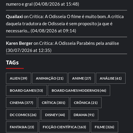
numero e gral
(04/08/2026 at 15:48)
Quailaxi
on
Crítica: A Odisseia
O filme é muito bom. A critica
daquela tradutora de Odisseia é sem proposito ja que é
necessario...
(04/08/2026 at 09:14)
Karen Berger
on
Crítica: A Odisseia
Parabéns pela análise
(30/07/2026 at 12:35)
TAGs
ALIEN
(39)
ANIMAÇÃO
(21)
ANIME
(27)
ANÁLISE
(61)
BOARD GAMES
(53)
BOARD GAMES MODERNOS
(46)
CINEMA
(377)
CRÍTICA
(301)
CRÔNICA
(21)
DC COMICS
(26)
DISNEY
(44)
DRAMA
(91)
FANTASIA
(23)
FICÇÃO CIENTÍFICA
(163)
FILME
(326)