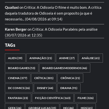
Quailaxi
on
Crítica: A Odisseia
O filme é muito bom. A critica
daquela tradutora de Odisseia é sem proposito ja que é
necessario...
(04/08/2026 at 09:14)
Karen Berger
on
Crítica: A Odisseia
Parabéns pela análise
(30/07/2026 at 12:35)
TAGs
ALIEN
(39)
ANIMAÇÃO
(21)
ANIME
(27)
ANÁLISE
(61)
BOARD GAMES
(53)
BOARD GAMES MODERNOS
(46)
CINEMA
(377)
CRÍTICA
(301)
CRÔNICA
(21)
DC COMICS
(26)
DISNEY
(44)
DRAMA
(91)
FANTASIA
(23)
FICÇÃO CIENTÍFICA
(163)
FILME
(326)
GEEK
(26)
GEORGE LUCAS
(35)
HQ
(46)
HQS
(61)