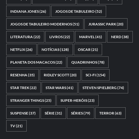
INDIANA JONES
(26)
JOGOS DE TABULEIRO
(52)
JOGOS DE TABULEIRO MODERNOS
(51)
JURASSIC PARK
(20)
LITERATURA
(22)
LIVROS
(22)
MARVEL
(41)
NERD
(38)
NETFLIX
(26)
NOTÍCIAS
(128)
OSCAR
(21)
PLANETA DOS MACACOS
(22)
QUADRINHOS
(78)
RESENHA
(35)
RIDLEY SCOTT
(20)
SCI-FI
(154)
STAR TREK
(22)
STAR WARS
(41)
STEVEN SPIELBERG
(74)
STRANGER THINGS
(25)
SUPER-HERÓIS
(23)
SUSPENSE
(37)
SÉRIE
(31)
SÉRIES
(79)
TERROR
(63)
TV
(21)