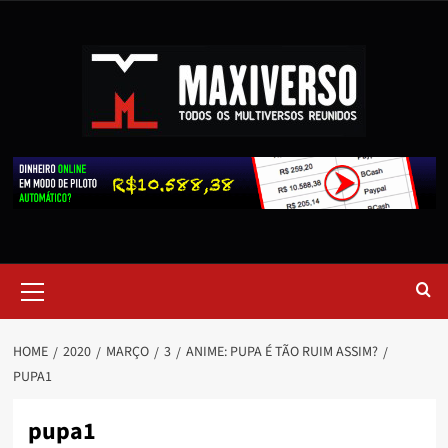
HOME
2020
MARÇO
3
ANIME: PUPA É TÃO RUIM ASSIM?
PUPA1
pupa1