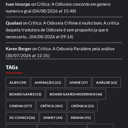
Ivan Incorpo
on
Crítica: A Odisseia
concordo em genero
numero e gral
(04/08/2026 at 15:48)
Quailaxi
on
Crítica: A Odisseia
O filme é muito bom. A critica
daquela tradutora de Odisseia é sem proposito ja que é
necessario...
(04/08/2026 at 09:14)
Karen Berger
on
Crítica: A Odisseia
Parabéns pela análise
(30/07/2026 at 12:35)
TAGs
ALIEN
(39)
ANIMAÇÃO
(21)
ANIME
(27)
ANÁLISE
(61)
BOARD GAMES
(53)
BOARD GAMES MODERNOS
(46)
CINEMA
(377)
CRÍTICA
(301)
CRÔNICA
(21)
DC COMICS
(26)
DISNEY
(44)
DRAMA
(91)