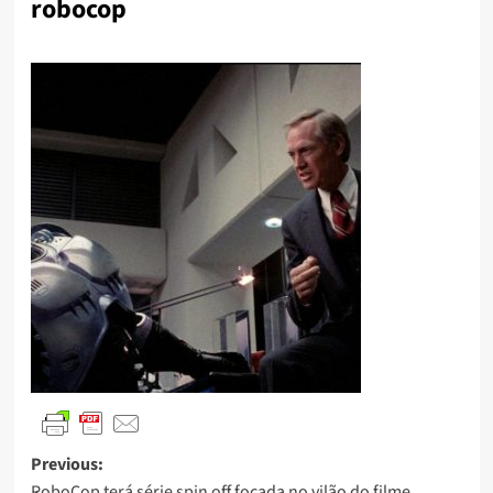
robocop
Previous:
RoboCop terá série spin off focada no vilão do filme