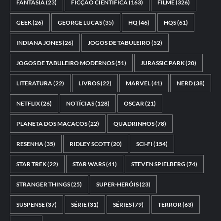
FANTASIA
(23)
FICÇÃO CIENTÍFICA
(163)
FILME
(326)
GEEK
(26)
GEORGE LUCAS
(35)
HQ
(46)
HQS
(61)
INDIANA JONES
(26)
JOGOS DE TABULEIRO
(52)
JOGOS DE TABULEIRO MODERNOS
(51)
JURASSIC PARK
(20)
LITERATURA
(22)
LIVROS
(22)
MARVEL
(41)
NERD
(38)
NETFLIX
(26)
NOTÍCIAS
(128)
OSCAR
(21)
PLANETA DOS MACACOS
(22)
QUADRINHOS
(78)
RESENHA
(35)
RIDLEY SCOTT
(20)
SCI-FI
(154)
STAR TREK
(22)
STAR WARS
(41)
STEVEN SPIELBERG
(74)
STRANGER THINGS
(25)
SUPER-HERÓIS
(23)
SUSPENSE
(37)
SÉRIE
(31)
SÉRIES
(79)
TERROR
(63)