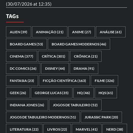
(30/07/2026 at 12:35)
TAGs
ALIEN
(39)
ANIMAÇÃO
(21)
ANIME
(27)
ANÁLISE
(61)
BOARD GAMES
(53)
BOARD GAMES MODERNOS
(46)
CINEMA
(377)
CRÍTICA
(301)
CRÔNICA
(21)
DC COMICS
(26)
DISNEY
(44)
DRAMA
(91)
FANTASIA
(23)
FICÇÃO CIENTÍFICA
(163)
FILME
(326)
GEEK
(26)
GEORGE LUCAS
(35)
HQ
(46)
HQS
(61)
INDIANA JONES
(26)
JOGOS DE TABULEIRO
(52)
JOGOS DE TABULEIRO MODERNOS
(51)
JURASSIC PARK
(20)
LITERATURA
(22)
LIVROS
(22)
MARVEL
(41)
NERD
(38)