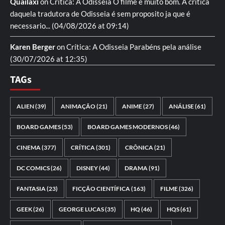
Quailaxi
on
Crítica: A Odisseia
O filme é muito bom. A critica
daquela tradutora de Odisseia é sem proposito ja que é
necessario...
(04/08/2026 at 09:14)
Karen Berger
on
Crítica: A Odisseia
Parabéns pela análise
(30/07/2026 at 12:35)
TAGs
ALIEN
(39)
ANIMAÇÃO
(21)
ANIME
(27)
ANÁLISE
(61)
BOARD GAMES
(53)
BOARD GAMES MODERNOS
(46)
CINEMA
(377)
CRÍTICA
(301)
CRÔNICA
(21)
DC COMICS
(26)
DISNEY
(44)
DRAMA
(91)
FANTASIA
(23)
FICÇÃO CIENTÍFICA
(163)
FILME
(326)
GEEK
(26)
GEORGE LUCAS
(35)
HQ
(46)
HQS
(61)