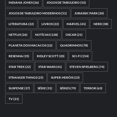
INDIANA JONES
(26)
JOGOS DE TABULEIRO
(52)
JOGOS DE TABULEIRO MODERNOS
(51)
JURASSIC PARK
(20)
LITERATURA
(22)
LIVROS
(22)
MARVEL
(41)
NERD
(38)
NETFLIX
(26)
NOTÍCIAS
(128)
OSCAR
(21)
PLANETA DOS MACACOS
(22)
QUADRINHOS
(78)
RESENHA
(35)
RIDLEY SCOTT
(20)
SCI-FI
(154)
STAR TREK
(22)
STAR WARS
(41)
STEVEN SPIELBERG
(74)
STRANGER THINGS
(25)
SUPER-HERÓIS
(23)
SUSPENSE
(37)
SÉRIE
(31)
SÉRIES
(79)
TERROR
(63)
TV
(21)