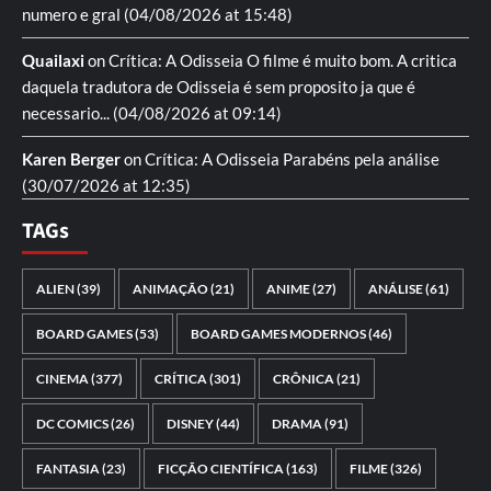
numero e gral
(04/08/2026 at 15:48)
Quailaxi
on
Crítica: A Odisseia
O filme é muito bom. A critica
daquela tradutora de Odisseia é sem proposito ja que é
necessario...
(04/08/2026 at 09:14)
Karen Berger
on
Crítica: A Odisseia
Parabéns pela análise
(30/07/2026 at 12:35)
TAGs
ALIEN
(39)
ANIMAÇÃO
(21)
ANIME
(27)
ANÁLISE
(61)
BOARD GAMES
(53)
BOARD GAMES MODERNOS
(46)
CINEMA
(377)
CRÍTICA
(301)
CRÔNICA
(21)
DC COMICS
(26)
DISNEY
(44)
DRAMA
(91)
FANTASIA
(23)
FICÇÃO CIENTÍFICA
(163)
FILME
(326)