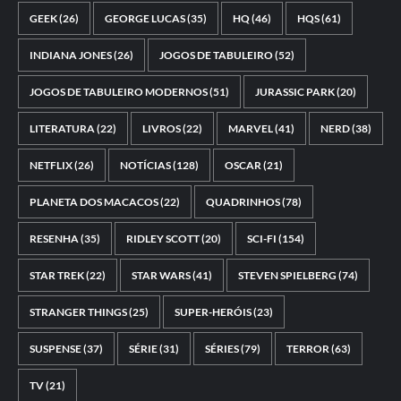
GEEK
(26)
GEORGE LUCAS
(35)
HQ
(46)
HQS
(61)
INDIANA JONES
(26)
JOGOS DE TABULEIRO
(52)
JOGOS DE TABULEIRO MODERNOS
(51)
JURASSIC PARK
(20)
LITERATURA
(22)
LIVROS
(22)
MARVEL
(41)
NERD
(38)
NETFLIX
(26)
NOTÍCIAS
(128)
OSCAR
(21)
PLANETA DOS MACACOS
(22)
QUADRINHOS
(78)
RESENHA
(35)
RIDLEY SCOTT
(20)
SCI-FI
(154)
STAR TREK
(22)
STAR WARS
(41)
STEVEN SPIELBERG
(74)
STRANGER THINGS
(25)
SUPER-HERÓIS
(23)
SUSPENSE
(37)
SÉRIE
(31)
SÉRIES
(79)
TERROR
(63)
TV
(21)