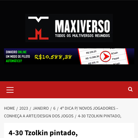
HOME
2023
JANEIRO
6
4ª DICA P/ NOVOS JOGADORES –
CONHEÇA A ARTE/DESIGN DOS JOGOS
4-30 TZOLKIN PINTADO,
4-30 Tzolkin pintado,