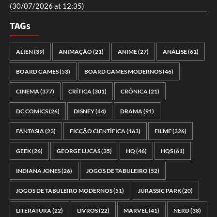
(30/07/2026 at 12:35)
TAGs
ALIEN
(39)
ANIMAÇÃO
(21)
ANIME
(27)
ANÁLISE
(61)
BOARD GAMES
(53)
BOARD GAMES MODERNOS
(46)
CINEMA
(377)
CRÍTICA
(301)
CRÔNICA
(21)
DC COMICS
(26)
DISNEY
(44)
DRAMA
(91)
FANTASIA
(23)
FICÇÃO CIENTÍFICA
(163)
FILME
(326)
GEEK
(26)
GEORGE LUCAS
(35)
HQ
(46)
HQS
(61)
INDIANA JONES
(26)
JOGOS DE TABULEIRO
(52)
JOGOS DE TABULEIRO MODERNOS
(51)
JURASSIC PARK
(20)
LITERATURA
(22)
LIVROS
(22)
MARVEL
(41)
NERD
(38)