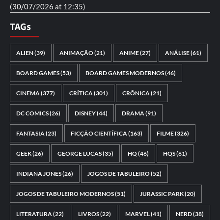
(30/07/2026 at 12:35)
TAGs
ALIEN
(39)
ANIMAÇÃO
(21)
ANIME
(27)
ANÁLISE
(61)
BOARD GAMES
(53)
BOARD GAMES MODERNOS
(46)
CINEMA
(377)
CRÍTICA
(301)
CRÔNICA
(21)
DC COMICS
(26)
DISNEY
(44)
DRAMA
(91)
FANTASIA
(23)
FICÇÃO CIENTÍFICA
(163)
FILME
(326)
GEEK
(26)
GEORGE LUCAS
(35)
HQ
(46)
HQS
(61)
INDIANA JONES
(26)
JOGOS DE TABULEIRO
(52)
JOGOS DE TABULEIRO MODERNOS
(51)
JURASSIC PARK
(20)
LITERATURA
(22)
LIVROS
(22)
MARVEL
(41)
NERD
(38)