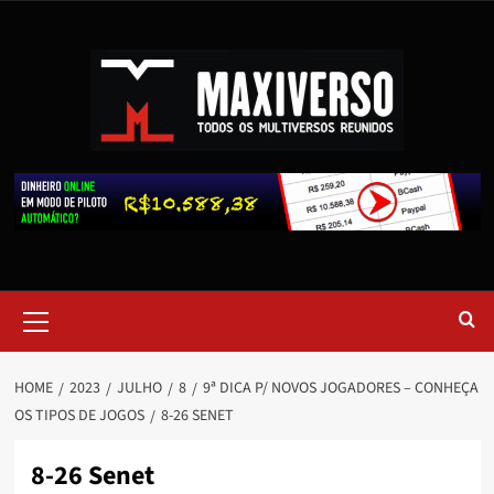
HOME
2023
JULHO
8
9ª DICA P/ NOVOS JOGADORES – CONHEÇA
OS TIPOS DE JOGOS
8-26 SENET
8-26 Senet