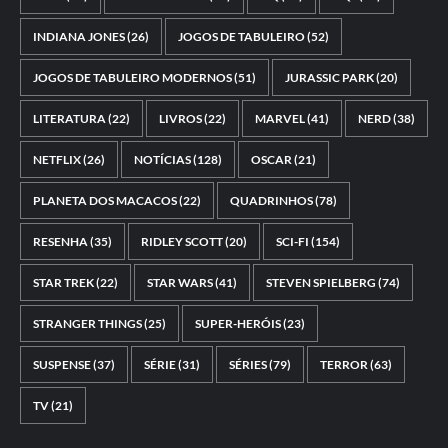
INDIANA JONES
(26)
JOGOS DE TABULEIRO
(52)
JOGOS DE TABULEIRO MODERNOS
(51)
JURASSIC PARK
(20)
LITERATURA
(22)
LIVROS
(22)
MARVEL
(41)
NERD
(38)
NETFLIX
(26)
NOTÍCIAS
(128)
OSCAR
(21)
PLANETA DOS MACACOS
(22)
QUADRINHOS
(78)
RESENHA
(35)
RIDLEY SCOTT
(20)
SCI-FI
(154)
STAR TREK
(22)
STAR WARS
(41)
STEVEN SPIELBERG
(74)
STRANGER THINGS
(25)
SUPER-HERÓIS
(23)
SUSPENSE
(37)
SÉRIE
(31)
SÉRIES
(79)
TERROR
(63)
TV
(21)