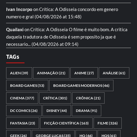
Ivan Incorpo
on
Crítica: A Odisseia
concordo em genero
numero e gral
(04/08/2026 at 15:48)
Quailaxi
on
Crítica: A Odisseia
O filme é muito bom. A critica
daquela tradutora de Odisseia é sem proposito ja que é
necessario...
(04/08/2026 at 09:14)
TAGs
ALIEN
(39)
ANIMAÇÃO
(21)
ANIME
(27)
ANÁLISE
(61)
BOARD GAMES
(53)
BOARD GAMES MODERNOS
(46)
CINEMA
(377)
CRÍTICA
(301)
CRÔNICA
(21)
DC COMICS
(26)
DISNEY
(44)
DRAMA
(91)
FANTASIA
(23)
FICÇÃO CIENTÍFICA
(163)
FILME
(326)
GEEK
(26)
GEORGE LUCAS
(35)
HQ
(46)
HQS
(61)