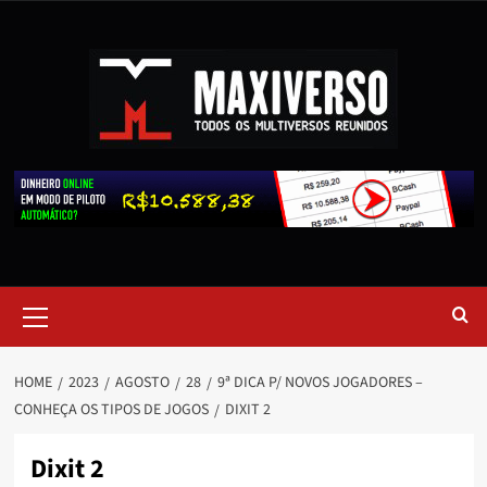
HOME
2023
AGOSTO
28
9ª DICA P/ NOVOS JOGADORES –
CONHEÇA OS TIPOS DE JOGOS
DIXIT 2
Dixit 2