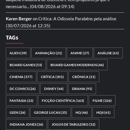
necessario...
(04/08/2026 at 09:14)
Karen Berger
on
Crítica: A Odisseia
Parabéns pela análise
(30/07/2026 at 12:35)
TAGs
ALIEN
(39)
ANIMAÇÃO
(21)
ANIME
(27)
ANÁLISE
(61)
BOARD GAMES
(53)
BOARD GAMES MODERNOS
(46)
CINEMA
(377)
CRÍTICA
(301)
CRÔNICA
(21)
DC COMICS
(26)
DISNEY
(44)
DRAMA
(91)
FANTASIA
(23)
FICÇÃO CIENTÍFICA
(163)
FILME
(326)
GEEK
(26)
GEORGE LUCAS
(35)
HQ
(46)
HQS
(61)
INDIANA JONES
(26)
JOGOS DE TABULEIRO
(52)