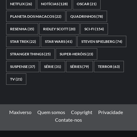
NETFLIX
(26)
NOTÍCIAS
(128)
OSCAR
(21)
PLANETA DOS MACACOS
(22)
QUADRINHOS
(78)
RESENHA
(35)
RIDLEY SCOTT
(20)
SCI-FI
(154)
STAR TREK
(22)
STAR WARS
(41)
STEVEN SPIELBERG
(74)
STRANGER THINGS
(25)
SUPER-HERÓIS
(23)
SUSPENSE
(37)
SÉRIE
(31)
SÉRIES
(79)
TERROR
(63)
TV
(21)
Maxiverso
Quem somos
Copyright
Privacidade
Contate-nos