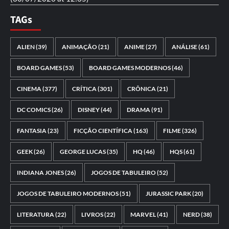
TAGs
ALIEN
(39)
ANIMAÇÃO
(21)
ANIME
(27)
ANÁLISE
(61)
BOARD GAMES
(53)
BOARD GAMES MODERNOS
(46)
CINEMA
(377)
CRÍTICA
(301)
CRÔNICA
(21)
DC COMICS
(26)
DISNEY
(44)
DRAMA
(91)
FANTASIA
(23)
FICÇÃO CIENTÍFICA
(163)
FILME
(326)
GEEK
(26)
GEORGE LUCAS
(35)
HQ
(46)
HQS
(61)
INDIANA JONES
(26)
JOGOS DE TABULEIRO
(52)
JOGOS DE TABULEIRO MODERNOS
(51)
JURASSIC PARK
(20)
LITERATURA
(22)
LIVROS
(22)
MARVEL
(41)
NERD
(38)