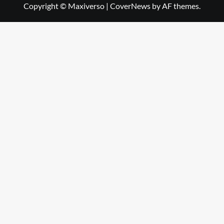
Copyright © Maxiverso
|
CoverNews
by AF themes.