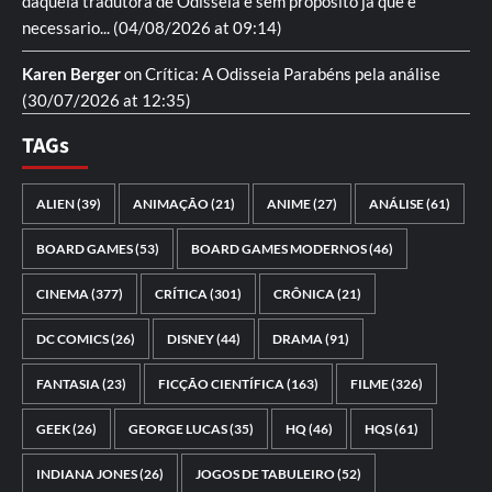
daquela tradutora de Odisseia é sem proposito ja que é
necessario...
(04/08/2026 at 09:14)
Karen Berger
on
Crítica: A Odisseia
Parabéns pela análise
(30/07/2026 at 12:35)
TAGs
ALIEN
(39)
ANIMAÇÃO
(21)
ANIME
(27)
ANÁLISE
(61)
BOARD GAMES
(53)
BOARD GAMES MODERNOS
(46)
CINEMA
(377)
CRÍTICA
(301)
CRÔNICA
(21)
DC COMICS
(26)
DISNEY
(44)
DRAMA
(91)
FANTASIA
(23)
FICÇÃO CIENTÍFICA
(163)
FILME
(326)
GEEK
(26)
GEORGE LUCAS
(35)
HQ
(46)
HQS
(61)
INDIANA JONES
(26)
JOGOS DE TABULEIRO
(52)