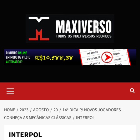
HOME
2023
AGOSTO
20
14ª DICA P/ NOVOS JOGADORES –
CONHEÇA AS MECÂNICAS CLÁSSICAS
INTERPOL
INTERPOL