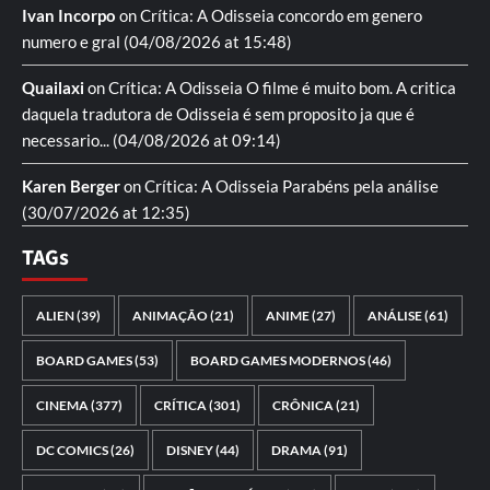
Ivan Incorpo
on
Crítica: A Odisseia
concordo em genero
numero e gral
(04/08/2026 at 15:48)
Quailaxi
on
Crítica: A Odisseia
O filme é muito bom. A critica
daquela tradutora de Odisseia é sem proposito ja que é
necessario...
(04/08/2026 at 09:14)
Karen Berger
on
Crítica: A Odisseia
Parabéns pela análise
(30/07/2026 at 12:35)
TAGs
ALIEN
(39)
ANIMAÇÃO
(21)
ANIME
(27)
ANÁLISE
(61)
BOARD GAMES
(53)
BOARD GAMES MODERNOS
(46)
CINEMA
(377)
CRÍTICA
(301)
CRÔNICA
(21)
DC COMICS
(26)
DISNEY
(44)
DRAMA
(91)