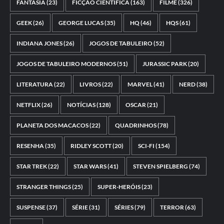
FANTASIA
(23)
FICÇÃO CIENTÍFICA
(163)
FILME
(326)
GEEK
(26)
GEORGE LUCAS
(35)
HQ
(46)
HQS
(61)
INDIANA JONES
(26)
JOGOS DE TABULEIRO
(52)
JOGOS DE TABULEIRO MODERNOS
(51)
JURASSIC PARK
(20)
LITERATURA
(22)
LIVROS
(22)
MARVEL
(41)
NERD
(38)
NETFLIX
(26)
NOTÍCIAS
(128)
OSCAR
(21)
PLANETA DOS MACACOS
(22)
QUADRINHOS
(78)
RESENHA
(35)
RIDLEY SCOTT
(20)
SCI-FI
(154)
STAR TREK
(22)
STAR WARS
(41)
STEVEN SPIELBERG
(74)
STRANGER THINGS
(25)
SUPER-HERÓIS
(23)
SUSPENSE
(37)
SÉRIE
(31)
SÉRIES
(79)
TERROR
(63)