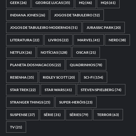
GEEK
(26)
GEORGE LUCAS
(35)
HQ
(46)
HQS
(61)
INDIANA JONES
(26)
JOGOS DE TABULEIRO
(52)
JOGOS DE TABULEIRO MODERNOS
(51)
JURASSIC PARK
(20)
LITERATURA
(22)
LIVROS
(22)
MARVEL
(41)
NERD
(38)
NETFLIX
(26)
NOTÍCIAS
(128)
OSCAR
(21)
PLANETA DOS MACACOS
(22)
QUADRINHOS
(78)
RESENHA
(35)
RIDLEY SCOTT
(20)
SCI-FI
(154)
STAR TREK
(22)
STAR WARS
(41)
STEVEN SPIELBERG
(74)
STRANGER THINGS
(25)
SUPER-HERÓIS
(23)
SUSPENSE
(37)
SÉRIE
(31)
SÉRIES
(79)
TERROR
(63)
TV
(21)