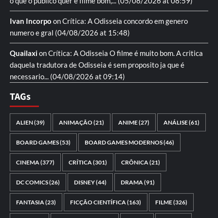
o que o publico quer é filme bom,...
(05/08/2026 at 08:59)
Ivan Incorpo
on
Crítica: A Odisseia
concordo em genero
numero e gral
(04/08/2026 at 15:48)
Quailaxi
on
Crítica: A Odisseia
O filme é muito bom. A critica
daquela tradutora de Odisseia é sem proposito ja que é
necessario...
(04/08/2026 at 09:14)
TAGs
ALIEN
(39)
ANIMAÇÃO
(21)
ANIME
(27)
ANÁLISE
(61)
BOARD GAMES
(53)
BOARD GAMES MODERNOS
(46)
CINEMA
(377)
CRÍTICA
(301)
CRÔNICA
(21)
DC COMICS
(26)
DISNEY
(44)
DRAMA
(91)
FANTASIA
(23)
FICÇÃO CIENTÍFICA
(163)
FILME
(326)