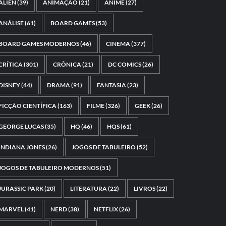
ALIEN
(39)
ANIMAÇÃO
(21)
ANIME
(27)
ANÁLISE
(61)
BOARD GAMES
(53)
BOARD GAMES MODERNOS
(46)
CINEMA
(377)
CRÍTICA
(301)
CRÔNICA
(21)
DC COMICS
(26)
DISNEY
(44)
DRAMA
(91)
FANTASIA
(23)
FICÇÃO CIENTÍFICA
(163)
FILME
(326)
GEEK
(26)
GEORGE LUCAS
(35)
HQ
(46)
HQS
(61)
INDIANA JONES
(26)
JOGOS DE TABULEIRO
(52)
JOGOS DE TABULEIRO MODERNOS
(51)
JURASSIC PARK
(20)
LITERATURA
(22)
LIVROS
(22)
MARVEL
(41)
NERD
(38)
NETFLIX
(26)