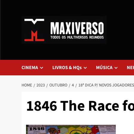
CINEMA
LIVROS & HQs
MÚSICA
NE
HOME
2023
OUTUBRO
4
18ª DICA P/ NOVOS JOGADORES
1846 The Race f