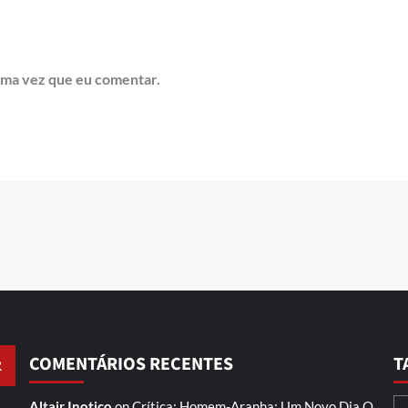
ima vez que eu comentar.
COMENTÁRIOS RECENTES
T
Altair Inotico
on
Crítica: Homem-Aranha: Um Novo Dia
O