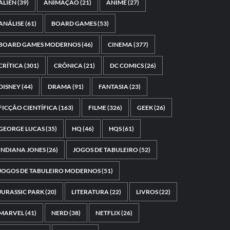
ALIEN
(39)
ANIMAÇÃO
(21)
ANIME
(27)
ANÁLISE
(61)
BOARD GAMES
(53)
BOARD GAMES MODERNOS
(46)
CINEMA
(377)
CRÍTICA
(301)
CRÔNICA
(21)
DC COMICS
(26)
DISNEY
(44)
DRAMA
(91)
FANTASIA
(23)
FICÇÃO CIENTÍFICA
(163)
FILME
(326)
GEEK
(26)
GEORGE LUCAS
(35)
HQ
(46)
HQS
(61)
INDIANA JONES
(26)
JOGOS DE TABULEIRO
(52)
JOGOS DE TABULEIRO MODERNOS
(51)
JURASSIC PARK
(20)
LITERATURA
(22)
LIVROS
(22)
MARVEL
(41)
NERD
(38)
NETFLIX
(26)