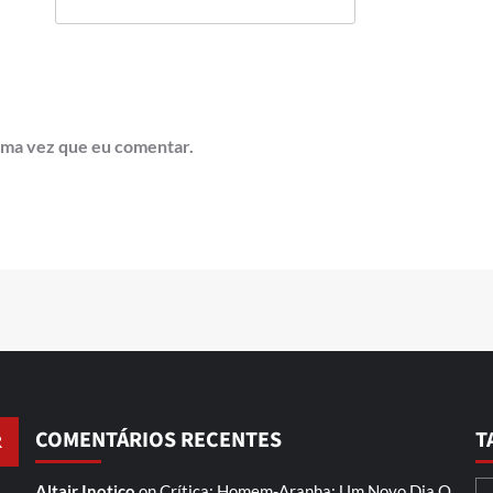
ima vez que eu comentar.
COMENTÁRIOS RECENTES
T
Altair Inotico
on
Crítica: Homem-Aranha: Um Novo Dia
O