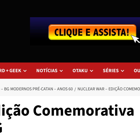
RD + GEEK
NOTÍCIAS
OTAKU
SÉRIES
O
 – BG MODERNOS PRÉ-CATAN – ANOS 60
NUCLEAR WAR – EDIÇÃO COMEMOR
dição Comemorativa
G