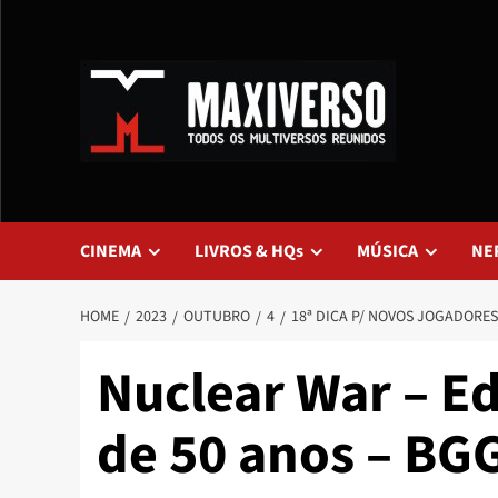
CINEMA
LIVROS & HQs
MÚSICA
NE
HOME
2023
OUTUBRO
4
18ª DICA P/ NOVOS JOGADORES
Nuclear War – E
de 50 anos – BG