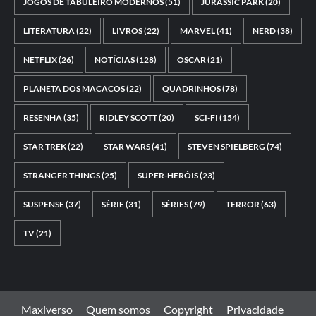
JOGOS DE TABULEIRO MODERNOS
(51)
JURASSIC PARK
(20)
LITERATURA
(22)
LIVROS
(22)
MARVEL
(41)
NERD
(38)
NETFLIX
(26)
NOTÍCIAS
(128)
OSCAR
(21)
PLANETA DOS MACACOS
(22)
QUADRINHOS
(78)
RESENHA
(35)
RIDLEY SCOTT
(20)
SCI-FI
(154)
STAR TREK
(22)
STAR WARS
(41)
STEVEN SPIELBERG
(74)
STRANGER THINGS
(25)
SUPER-HERÓIS
(23)
SUSPENSE
(37)
SÉRIE
(31)
SÉRIES
(79)
TERROR
(63)
TV
(21)
Maxiverso
Quem somos
Copyright
Privacidade