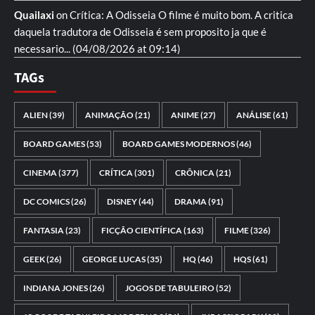
Quailaxi
on
Crítica: A Odisseia
O filme é muito bom. A critica
daquela tradutora de Odisseia é sem proposito ja que é
necessario...
(04/08/2026 at 09:14)
TAGs
ALIEN
(39)
ANIMAÇÃO
(21)
ANIME
(27)
ANÁLISE
(61)
BOARD GAMES
(53)
BOARD GAMES MODERNOS
(46)
CINEMA
(377)
CRÍTICA
(301)
CRÔNICA
(21)
DC COMICS
(26)
DISNEY
(44)
DRAMA
(91)
FANTASIA
(23)
FICÇÃO CIENTÍFICA
(163)
FILME
(326)
GEEK
(26)
GEORGE LUCAS
(35)
HQ
(46)
HQS
(61)
INDIANA JONES
(26)
JOGOS DE TABULEIRO
(52)