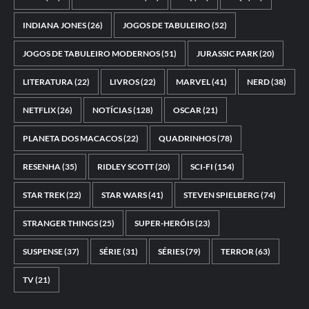
INDIANA JONES
(26)
JOGOS DE TABULEIRO
(52)
JOGOS DE TABULEIRO MODERNOS
(51)
JURASSIC PARK
(20)
LITERATURA
(22)
LIVROS
(22)
MARVEL
(41)
NERD
(38)
NETFLIX
(26)
NOTÍCIAS
(128)
OSCAR
(21)
PLANETA DOS MACACOS
(22)
QUADRINHOS
(78)
RESENHA
(35)
RIDLEY SCOTT
(20)
SCI-FI
(154)
STAR TREK
(22)
STAR WARS
(41)
STEVEN SPIELBERG
(74)
STRANGER THINGS
(25)
SUPER-HERÓIS
(23)
SUSPENSE
(37)
SÉRIE
(31)
SÉRIES
(79)
TERROR
(63)
TV
(21)