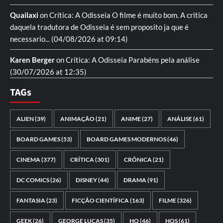
Quailaxi
on
Crítica: A Odisseia
O filme é muito bom. A critica
daquela tradutora de Odisseia é sem proposito ja que é
necessario...
(04/08/2026 at 09:14)
Karen Berger
on
Crítica: A Odisseia
Parabéns pela análise
(30/07/2026 at 12:35)
TAGs
ALIEN
(39)
ANIMAÇÃO
(21)
ANIME
(27)
ANÁLISE
(61)
BOARD GAMES
(53)
BOARD GAMES MODERNOS
(46)
CINEMA
(377)
CRÍTICA
(301)
CRÔNICA
(21)
DC COMICS
(26)
DISNEY
(44)
DRAMA
(91)
FANTASIA
(23)
FICÇÃO CIENTÍFICA
(163)
FILME
(326)
GEEK
(26)
GEORGE LUCAS
(35)
HQ
(46)
HQS
(61)