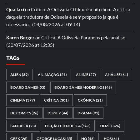
Quailaxi
on
Crítica: A Odisseia
O filme é muito bom. A critica
daquela tradutora de Odisseia é sem proposito ja que é
necessario...
(04/08/2026 at 09:14)
Karen Berger
on
Crítica: A Odisseia
Parabéns pela análise
(30/07/2026 at 12:35)
TAGs
ALIEN
(39)
ANIMAÇÃO
(21)
ANIME
(27)
ANÁLISE
(61)
BOARD GAMES
(53)
BOARD GAMES MODERNOS
(46)
CINEMA
(377)
CRÍTICA
(301)
CRÔNICA
(21)
DC COMICS
(26)
DISNEY
(44)
DRAMA
(91)
FANTASIA
(23)
FICÇÃO CIENTÍFICA
(163)
FILME
(326)
GEEK
(26)
GEORGE LUCAS
(35)
HQ
(46)
HQS
(61)