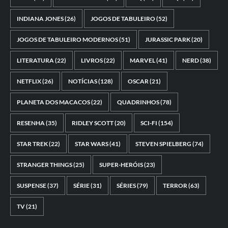
INDIANA JONES
(26)
JOGOS DE TABULEIRO
(52)
JOGOS DE TABULEIRO MODERNOS
(51)
JURASSIC PARK
(20)
LITERATURA
(22)
LIVROS
(22)
MARVEL
(41)
NERD
(38)
NETFLIX
(26)
NOTÍCIAS
(128)
OSCAR
(21)
PLANETA DOS MACACOS
(22)
QUADRINHOS
(78)
RESENHA
(35)
RIDLEY SCOTT
(20)
SCI-FI
(154)
STAR TREK
(22)
STAR WARS
(41)
STEVEN SPIELBERG
(74)
STRANGER THINGS
(25)
SUPER-HERÓIS
(23)
SUSPENSE
(37)
SÉRIE
(31)
SÉRIES
(79)
TERROR
(63)
TV
(21)