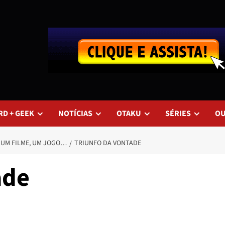
RD + GEEK
NOTÍCIAS
OTAKU
SÉRIES
O
, UM FILME, UM JOGO…
TRIUNFO DA VONTADE
ade