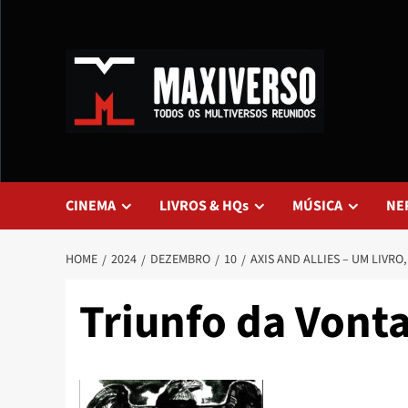
CINEMA
LIVROS & HQs
MÚSICA
NE
HOME
2024
DEZEMBRO
10
AXIS AND ALLIES – UM LIVRO
Triunfo da Vont