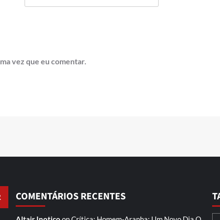
ima vez que eu comentar.
COMENTÁRIOS RECENTES
T
Altair Inotico
on
Crítica: Homem-Aranha: Um Novo Dia
O