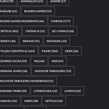
ALIEN
(39)
ANIMAÇÃO
(21)
ANIME
(27)
ANÁLISE
(61)
BOARD GAMES
(53)
BOARD GAMES MODERNOS
(46)
CINEMA
(377)
CRÍTICA
(301)
CRÔNICA
(21)
DC COMICS
(26)
DISNEY
(44)
DRAMA
(91)
FANTASIA
(23)
FICÇÃO CIENTÍFICA
(163)
FILME
(326)
GEEK
(26)
GEORGE LUCAS
(35)
HQ
(46)
HQS
(61)
INDIANA JONES
(26)
JOGOS DE TABULEIRO
(52)
JOGOS DE TABULEIRO MODERNOS
(51)
JURASSIC PARK
(20)
LITERATURA
(22)
LIVROS
(22)
MARVEL
(41)
NERD
(38)
NETFLIX
(26)