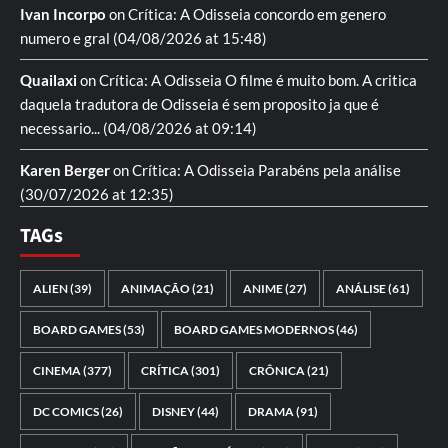
Ivan Incorpo
on
Crítica: A Odisseia
concordo em genero
numero e gral
(04/08/2026 at 15:48)
Quailaxi
on
Crítica: A Odisseia
O filme é muito bom. A critica
daquela tradutora de Odisseia é sem proposito ja que é
necessario...
(04/08/2026 at 09:14)
Karen Berger
on
Crítica: A Odisseia
Parabéns pela análise
(30/07/2026 at 12:35)
TAGs
ALIEN
(39)
ANIMAÇÃO
(21)
ANIME
(27)
ANÁLISE
(61)
BOARD GAMES
(53)
BOARD GAMES MODERNOS
(46)
CINEMA
(377)
CRÍTICA
(301)
CRÔNICA
(21)
DC COMICS
(26)
DISNEY
(44)
DRAMA
(91)