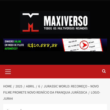
HOME
2025
ABRIL
6
JURASSIC WORLD: RECOMEÇO – NOVO
FILME PROMETE NOVO REINÍCIO DA FRANQUIA JURÁSSICA
LOGO-
JURA4