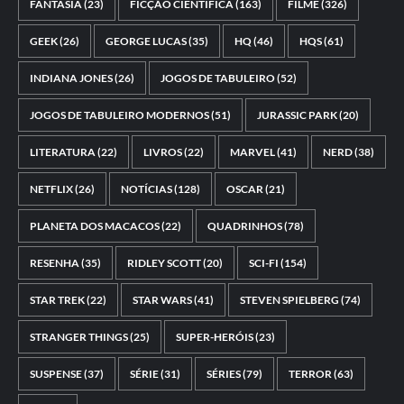
FANTASIA
(23)
FICÇÃO CIENTÍFICA
(163)
FILME
(326)
GEEK
(26)
GEORGE LUCAS
(35)
HQ
(46)
HQS
(61)
INDIANA JONES
(26)
JOGOS DE TABULEIRO
(52)
JOGOS DE TABULEIRO MODERNOS
(51)
JURASSIC PARK
(20)
LITERATURA
(22)
LIVROS
(22)
MARVEL
(41)
NERD
(38)
NETFLIX
(26)
NOTÍCIAS
(128)
OSCAR
(21)
PLANETA DOS MACACOS
(22)
QUADRINHOS
(78)
RESENHA
(35)
RIDLEY SCOTT
(20)
SCI-FI
(154)
STAR TREK
(22)
STAR WARS
(41)
STEVEN SPIELBERG
(74)
STRANGER THINGS
(25)
SUPER-HERÓIS
(23)
SUSPENSE
(37)
SÉRIE
(31)
SÉRIES
(79)
TERROR
(63)