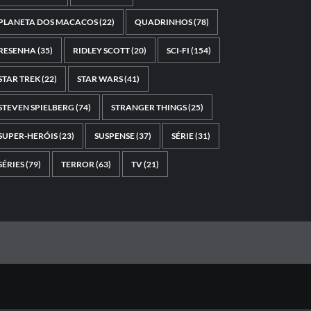
PLANETA DOS MACACOS
(22)
QUADRINHOS
(78)
RESENHA
(35)
RIDLEY SCOTT
(20)
SCI-FI
(154)
STAR TREK
(22)
STAR WARS
(41)
STEVEN SPIELBERG
(74)
STRANGER THINGS
(25)
SUPER-HERÓIS
(23)
SUSPENSE
(37)
SÉRIE
(31)
SÉRIES
(79)
TERROR
(63)
TV
(21)