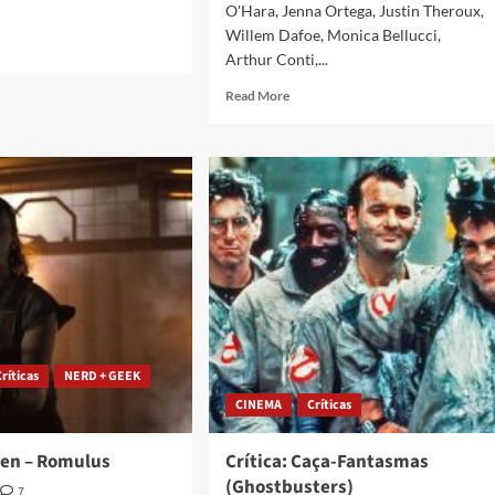
O'Hara, Jenna Ortega, Justin Theroux,
Willem Dafoe, Monica Bellucci,
Arthur Conti,...
Read More
Críticas
NERD + GEEK
CINEMA
Críticas
lien – Romulus
Crítica: Caça-Fantasmas
(Ghostbusters)
7