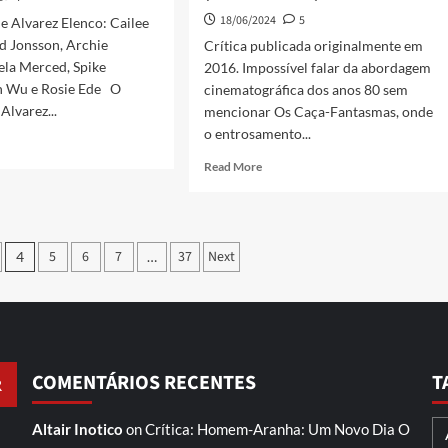
18/06/2024
5
e Alvarez Elenco: Cailee
d Jonsson, Archie
Crítica publicada originalmente em
ela Merced, Spike
2016. Impossível falar da abordagem
en Wu e Rosie Ede O
cinematográfica dos anos 80 sem
Alvarez...
mencionar Os Caça-Fantasmas, onde
o entrosamento...
Read More
5
6
7
37
Next
4
…
COMENTÁRIOS RECENTES
T
Altair Inotico
on
Crítica: Homem-Aranha: Um Novo Dia
O