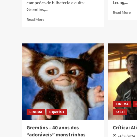
Leung,...
campeões de bilheteria e cults:
Gremlins,...
Read More
Read More
CINEMA
CINEMA
Especiais
Sci-Fi
Gremlins – 40 anos dos
Crítica: A
“adoráveis” monstrinhos
24/08/2024