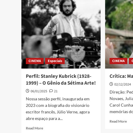
CINEMA
Especiais
CINEMA
Perfil: Stanley Kubrick (1928-
Crítica: M
1999) – O Gênio da Sétima Arte!
02/12/2024
06/01/2025
21
Direção: Ped
Novaes, Juli
Nossa sessão perfil, inaugurada em
Carol Cunha 
2023 com a biografia do visionário
memórias do.
escritor francês, Júlio Verne, agora
abre espaço para a...
Read More
Read More