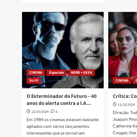
CINEMA
Especiais
NERD + GEEK
Sci-Fi
CINEMA
O Exterminador do Futuro – 40
Crítica: Co
anos do alerta contra a I.A…
11/10/2024
22/10/2024
0
Direção: Tod
Joaquin Phoe
Em 1984 os cinemas estavam bastante
Catherine Ke
agitados com vários lançamentos
Coogan, Harr
interessantes que se tornariam