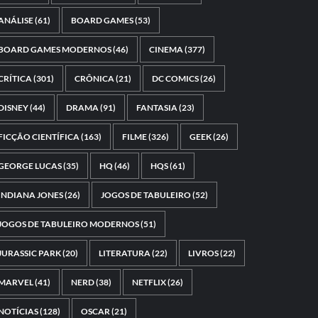
ANÁLISE
(61)
BOARD GAMES
(53)
BOARD GAMES MODERNOS
(46)
CINEMA
(377)
CRÍTICA
(301)
CRÔNICA
(21)
DC COMICS
(26)
DISNEY
(44)
DRAMA
(91)
FANTASIA
(23)
FICÇÃO CIENTÍFICA
(163)
FILME
(326)
GEEK
(26)
GEORGE LUCAS
(35)
HQ
(46)
HQS
(61)
INDIANA JONES
(26)
JOGOS DE TABULEIRO
(52)
JOGOS DE TABULEIRO MODERNOS
(51)
JURASSIC PARK
(20)
LITERATURA
(22)
LIVROS
(22)
MARVEL
(41)
NERD
(38)
NETFLIX
(26)
NOTÍCIAS
(128)
OSCAR
(21)