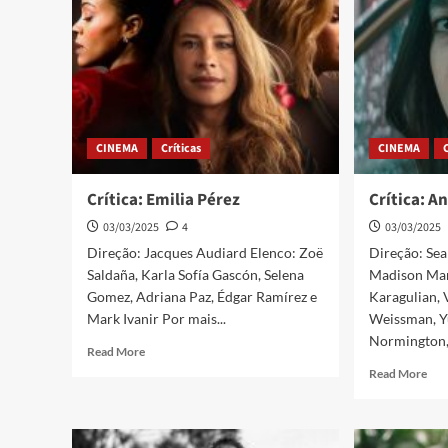
CINEMA
Críticas
CINEMA
Crítica: Emilia Pérez
Crítica: A
03/03/2025
4
03/03/2025
Direção: Jacques Audiard Elenco: Zoë
Direção: Sea
Saldaña, Karla Sofía Gascón, Selena
Madison Mar
Gomez, Adriana Paz, Édgar Ramírez e
Karagulian,
Mark Ivanir Por mais...
Weissman, Yu
Normington, 
Read More
Read More