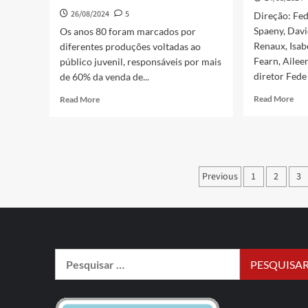
26/08/2024
5
Direção: Fed
Spaeny, Davi
Os anos 80 foram marcados por
Renaux, Isab
diferentes produções voltadas ao
Fearn, Aile
público juvenil, responsáveis por mais
diretor Fede 
de 60% da venda de...
Read More
Read More
Previous
1
2
3