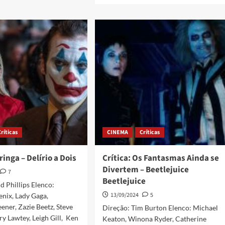
Críticas
CINEMA
Críticas
ringa – Delírio a Dois
Crítica: Os Fantasmas Ainda se
Divertem – Beetlejuice
7
Beetlejuice
d Phillips Elenco:
13/09/2024
5
nix, Lady Gaga,
ener, Zazie Beetz, Steve
Direção: Tim Burton Elenco: Michael
y Lawtey, Leigh Gill, Ken
Keaton, Winona Ryder, Catherine