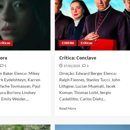
Críticas
CINEMA
Críticas
nora
Crítica: Conclave
5
07/02/2025
3
n Baker Elenco: Mikey
Direção: Edward Berger Elenco:
k Eydelshteyn, Karren
Ralph Fiennes, Stanley Tucci, John
 Vache Tovmasyan, Paul
Lithgow, Lucian Msamati, Jacek
ra Borisov, Lindsey
Koman, Thomas Loibl, Sergio
Emily Weider,...
Castellitto, Carlos Diehz...
Read More