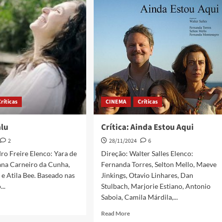
Críticas
CINEMA
Críticas
alu
Crítica: Ainda Estou Aqui
2
28/11/2024
6
ro Freire Elenco: Yara de
Direção: Walter Salles Elenco:
ana Carneiro da Cunha,
Fernanda Torres, Selton Mello, Maeve
e Atila Bee. Baseado nas
Jinkings, Otavio Linhares, Dan
..
Stulbach, Marjorie Estiano, Antonio
Saboia, Camila Márdila,...
Read More