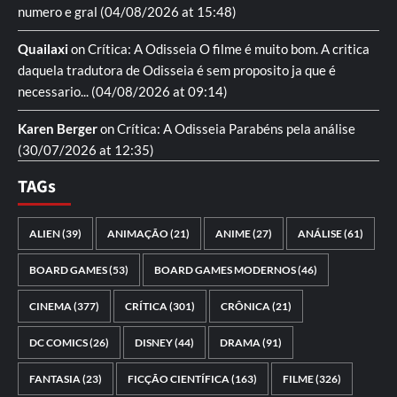
numero e gral
(04/08/2026 at 15:48)
Quailaxi
on
Crítica: A Odisseia
O filme é muito bom. A critica
daquela tradutora de Odisseia é sem proposito ja que é
necessario...
(04/08/2026 at 09:14)
Karen Berger
on
Crítica: A Odisseia
Parabéns pela análise
(30/07/2026 at 12:35)
TAGs
ALIEN
(39)
ANIMAÇÃO
(21)
ANIME
(27)
ANÁLISE
(61)
BOARD GAMES
(53)
BOARD GAMES MODERNOS
(46)
CINEMA
(377)
CRÍTICA
(301)
CRÔNICA
(21)
DC COMICS
(26)
DISNEY
(44)
DRAMA
(91)
FANTASIA
(23)
FICÇÃO CIENTÍFICA
(163)
FILME
(326)