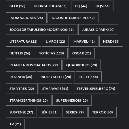
GEEK
(26)
GEORGE LUCAS
(35)
HQ
(46)
HQS
(61)
INDIANA JONES
(26)
JOGOS DE TABULEIRO
(52)
JOGOS DE TABULEIRO MODERNOS
(51)
JURASSIC PARK
(20)
LITERATURA
(22)
LIVROS
(22)
MARVEL
(41)
NERD
(38)
NETFLIX
(26)
NOTÍCIAS
(128)
OSCAR
(21)
PLANETA DOS MACACOS
(22)
QUADRINHOS
(78)
RESENHA
(35)
RIDLEY SCOTT
(20)
SCI-FI
(154)
STAR TREK
(22)
STAR WARS
(41)
STEVEN SPIELBERG
(74)
STRANGER THINGS
(25)
SUPER-HERÓIS
(23)
SUSPENSE
(37)
SÉRIE
(31)
SÉRIES
(79)
TERROR
(63)
TV
(21)