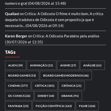
numero e gral
(04/08/2026 at 15:48)
Quailaxi
on
Crítica: A Odisseia
O filme é muito bom. A critica
daquela tradutora de Odisseia é sem proposito ja que é
necessario...
(04/08/2026 at 09:14)
Karen Berger
on
Crítica: A Odisseia
Parabéns pela análise
(30/07/2026 at 12:35)
TAGs
ALIEN
(39)
ANIMAÇÃO
(21)
ANIME
(27)
ANÁLISE
(61)
BOARD GAMES
(53)
BOARD GAMES MODERNOS
(46)
CINEMA
(377)
CRÍTICA
(301)
CRÔNICA
(21)
DC COMICS
(26)
DISNEY
(44)
DRAMA
(91)
FANTASIA
(23)
FICÇÃO CIENTÍFICA
(163)
FILME
(326)