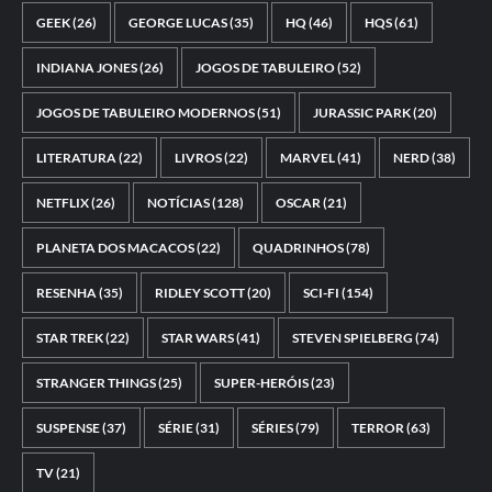
GEEK
(26)
GEORGE LUCAS
(35)
HQ
(46)
HQS
(61)
INDIANA JONES
(26)
JOGOS DE TABULEIRO
(52)
JOGOS DE TABULEIRO MODERNOS
(51)
JURASSIC PARK
(20)
LITERATURA
(22)
LIVROS
(22)
MARVEL
(41)
NERD
(38)
NETFLIX
(26)
NOTÍCIAS
(128)
OSCAR
(21)
PLANETA DOS MACACOS
(22)
QUADRINHOS
(78)
RESENHA
(35)
RIDLEY SCOTT
(20)
SCI-FI
(154)
STAR TREK
(22)
STAR WARS
(41)
STEVEN SPIELBERG
(74)
STRANGER THINGS
(25)
SUPER-HERÓIS
(23)
SUSPENSE
(37)
SÉRIE
(31)
SÉRIES
(79)
TERROR
(63)
TV
(21)