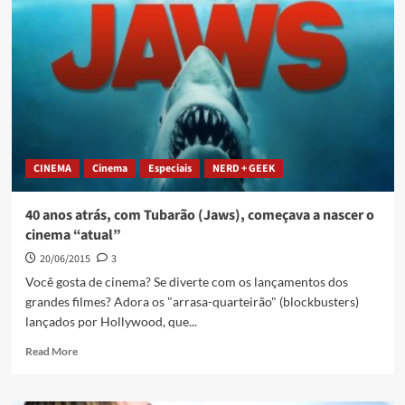
CINEMA
Cinema
Especiais
NERD + GEEK
40 anos atrás, com Tubarão (Jaws), começava a nascer o
cinema “atual”
20/06/2015
3
Você gosta de cinema? Se diverte com os lançamentos dos
grandes filmes? Adora os "arrasa-quarteirão" (blockbusters)
lançados por Hollywood, que...
Read More