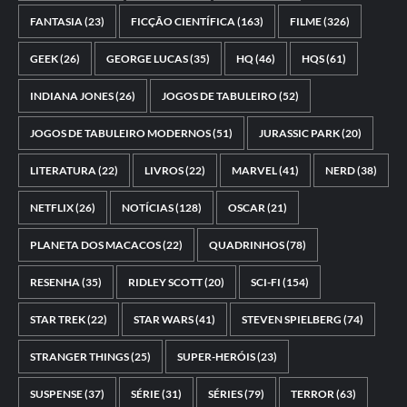
FANTASIA
(23)
FICÇÃO CIENTÍFICA
(163)
FILME
(326)
GEEK
(26)
GEORGE LUCAS
(35)
HQ
(46)
HQS
(61)
INDIANA JONES
(26)
JOGOS DE TABULEIRO
(52)
JOGOS DE TABULEIRO MODERNOS
(51)
JURASSIC PARK
(20)
LITERATURA
(22)
LIVROS
(22)
MARVEL
(41)
NERD
(38)
NETFLIX
(26)
NOTÍCIAS
(128)
OSCAR
(21)
PLANETA DOS MACACOS
(22)
QUADRINHOS
(78)
RESENHA
(35)
RIDLEY SCOTT
(20)
SCI-FI
(154)
STAR TREK
(22)
STAR WARS
(41)
STEVEN SPIELBERG
(74)
STRANGER THINGS
(25)
SUPER-HERÓIS
(23)
SUSPENSE
(37)
SÉRIE
(31)
SÉRIES
(79)
TERROR
(63)