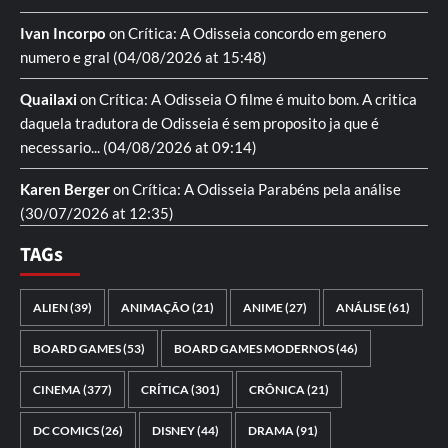
Ivan Incorpo
on
Crítica: A Odisseia
concordo em genero
numero e gral
(04/08/2026 at 15:48)
Quailaxi
on
Crítica: A Odisseia
O filme é muito bom. A critica
daquela tradutora de Odisseia é sem proposito ja que é
necessario...
(04/08/2026 at 09:14)
Karen Berger
on
Crítica: A Odisseia
Parabéns pela análise
(30/07/2026 at 12:35)
TAGs
ALIEN
(39)
ANIMAÇÃO
(21)
ANIME
(27)
ANÁLISE
(61)
BOARD GAMES
(53)
BOARD GAMES MODERNOS
(46)
CINEMA
(377)
CRÍTICA
(301)
CRÔNICA
(21)
DC COMICS
(26)
DISNEY
(44)
DRAMA
(91)