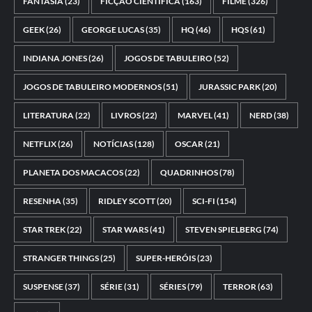
FANTASIA
(23)
FICÇÃO CIENTÍFICA
(163)
FILME
(326)
GEEK
(26)
GEORGE LUCAS
(35)
HQ
(46)
HQS
(61)
INDIANA JONES
(26)
JOGOS DE TABULEIRO
(52)
JOGOS DE TABULEIRO MODERNOS
(51)
JURASSIC PARK
(20)
LITERATURA
(22)
LIVROS
(22)
MARVEL
(41)
NERD
(38)
NETFLIX
(26)
NOTÍCIAS
(128)
OSCAR
(21)
PLANETA DOS MACACOS
(22)
QUADRINHOS
(78)
RESENHA
(35)
RIDLEY SCOTT
(20)
SCI-FI
(154)
STAR TREK
(22)
STAR WARS
(41)
STEVEN SPIELBERG
(74)
STRANGER THINGS
(25)
SUPER-HERÓIS
(23)
SUSPENSE
(37)
SÉRIE
(31)
SÉRIES
(79)
TERROR
(63)