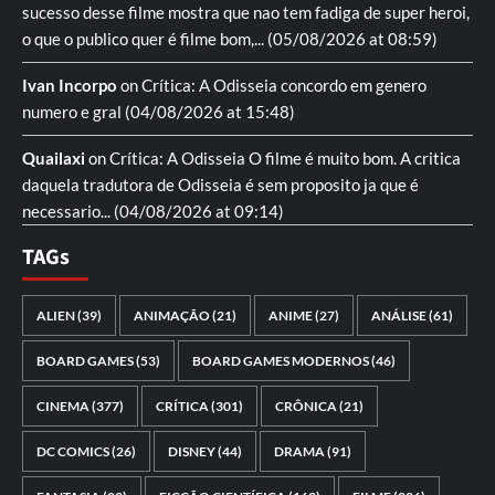
sucesso desse filme mostra que nao tem fadiga de super heroi,
o que o publico quer é filme bom,...
(05/08/2026 at 08:59)
Ivan Incorpo
on
Crítica: A Odisseia
concordo em genero
numero e gral
(04/08/2026 at 15:48)
Quailaxi
on
Crítica: A Odisseia
O filme é muito bom. A critica
daquela tradutora de Odisseia é sem proposito ja que é
necessario...
(04/08/2026 at 09:14)
TAGs
ALIEN
(39)
ANIMAÇÃO
(21)
ANIME
(27)
ANÁLISE
(61)
BOARD GAMES
(53)
BOARD GAMES MODERNOS
(46)
CINEMA
(377)
CRÍTICA
(301)
CRÔNICA
(21)
DC COMICS
(26)
DISNEY
(44)
DRAMA
(91)