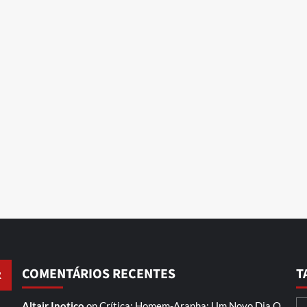
COMENTÁRIOS RECENTES
T
Altair Inotico
on
Crítica: Homem-Aranha: Um Novo Dia
O