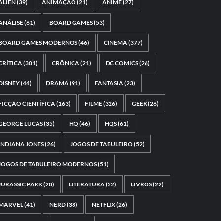
ALIEN
(39)
ANIMAÇÃO
(21)
ANIME
(27)
ANÁLISE
(61)
BOARD GAMES
(53)
BOARD GAMES MODERNOS
(46)
CINEMA
(377)
CRÍTICA
(301)
CRÔNICA
(21)
DC COMICS
(26)
DISNEY
(44)
DRAMA
(91)
FANTASIA
(23)
FICÇÃO CIENTÍFICA
(163)
FILME
(326)
GEEK
(26)
GEORGE LUCAS
(35)
HQ
(46)
HQS
(61)
INDIANA JONES
(26)
JOGOS DE TABULEIRO
(52)
JOGOS DE TABULEIRO MODERNOS
(51)
JURASSIC PARK
(20)
LITERATURA
(22)
LIVROS
(22)
MARVEL
(41)
NERD
(38)
NETFLIX
(26)