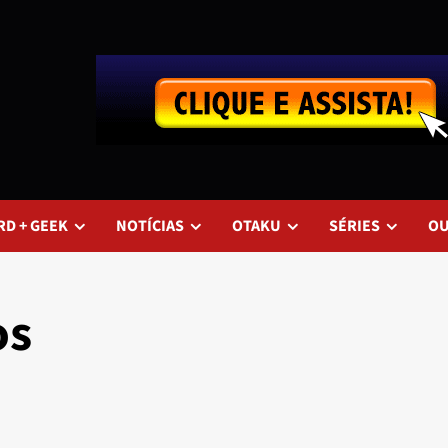
RD + GEEK
NOTÍCIAS
OTAKU
SÉRIES
O
os