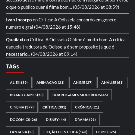
o que o publico quer é filme bom,...
(05/08/2026 at 08:59)
Ivan Incorpo
on
Crítica: A Odisseia
concordo em genero
numero e gral
(04/08/2026 at 15:48)
Quailaxi
on
Crítica: A Odisseia
O filme é muito bom. A critica
daquela tradutora de Odisseia é sem proposito ja que é
necessario...
(04/08/2026 at 09:14)
TAGs
ALIEN
(39)
ANIMAÇÃO
(21)
ANIME
(27)
ANÁLISE
(61)
BOARD GAMES
(53)
BOARD GAMES MODERNOS
(46)
CINEMA
(377)
CRÍTICA
(301)
CRÔNICA
(21)
DC COMICS
(26)
DISNEY
(44)
DRAMA
(91)
FANTASIA
(23)
FICÇÃO CIENTÍFICA
(163)
FILME
(326)