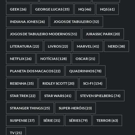
GEEK
(26)
GEORGE LUCAS
(35)
HQ
(46)
HQS
(61)
INDIANA JONES
(26)
JOGOS DE TABULEIRO
(52)
JOGOS DE TABULEIRO MODERNOS
(51)
JURASSIC PARK
(20)
LITERATURA
(22)
LIVROS
(22)
MARVEL
(41)
NERD
(38)
NETFLIX
(26)
NOTÍCIAS
(128)
OSCAR
(21)
PLANETA DOS MACACOS
(22)
QUADRINHOS
(78)
RESENHA
(35)
RIDLEY SCOTT
(20)
SCI-FI
(154)
STAR TREK
(22)
STAR WARS
(41)
STEVEN SPIELBERG
(74)
STRANGER THINGS
(25)
SUPER-HERÓIS
(23)
SUSPENSE
(37)
SÉRIE
(31)
SÉRIES
(79)
TERROR
(63)
TV
(21)