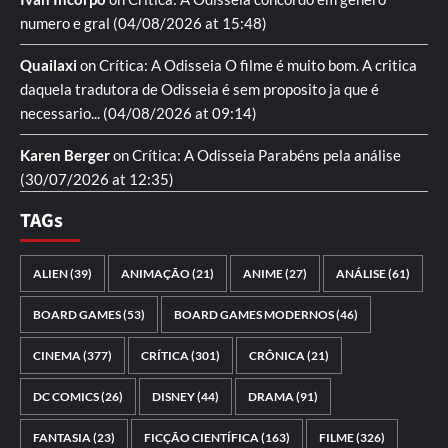
numero e gral
(04/08/2026 at 15:48)
Quailaxi
on
Crítica: A Odisseia
O filme é muito bom. A critica
daquela tradutora de Odisseia é sem proposito ja que é
necessario...
(04/08/2026 at 09:14)
Karen Berger
on
Crítica: A Odisseia
Parabéns pela análise
(30/07/2026 at 12:35)
TAGs
ALIEN
(39)
ANIMAÇÃO
(21)
ANIME
(27)
ANÁLISE
(61)
BOARD GAMES
(53)
BOARD GAMES MODERNOS
(46)
CINEMA
(377)
CRÍTICA
(301)
CRÔNICA
(21)
DC COMICS
(26)
DISNEY
(44)
DRAMA
(91)
FANTASIA
(23)
FICÇÃO CIENTÍFICA
(163)
FILME
(326)