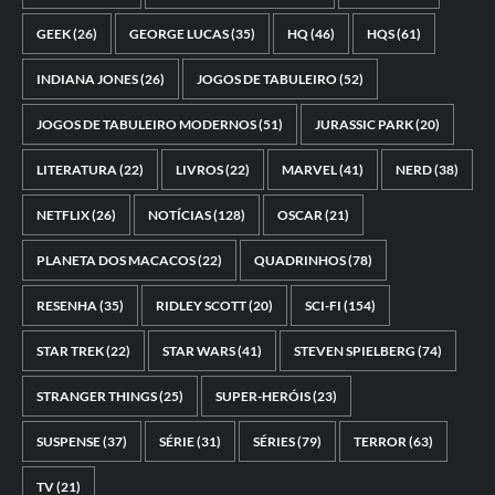
GEEK
(26)
GEORGE LUCAS
(35)
HQ
(46)
HQS
(61)
INDIANA JONES
(26)
JOGOS DE TABULEIRO
(52)
JOGOS DE TABULEIRO MODERNOS
(51)
JURASSIC PARK
(20)
LITERATURA
(22)
LIVROS
(22)
MARVEL
(41)
NERD
(38)
NETFLIX
(26)
NOTÍCIAS
(128)
OSCAR
(21)
PLANETA DOS MACACOS
(22)
QUADRINHOS
(78)
RESENHA
(35)
RIDLEY SCOTT
(20)
SCI-FI
(154)
STAR TREK
(22)
STAR WARS
(41)
STEVEN SPIELBERG
(74)
STRANGER THINGS
(25)
SUPER-HERÓIS
(23)
SUSPENSE
(37)
SÉRIE
(31)
SÉRIES
(79)
TERROR
(63)
TV
(21)