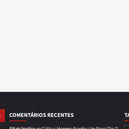
COMENTÁRIOS RECENTES
T
Altair Inotico
on
Crítica: Homem-Aranha: Um Novo Dia
O