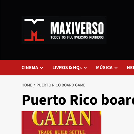
CINEMA
LIVROS & HQs
MÚSICA
NE
HOME
PUERTO RICO BOARD GAME
Puerto Rico boa