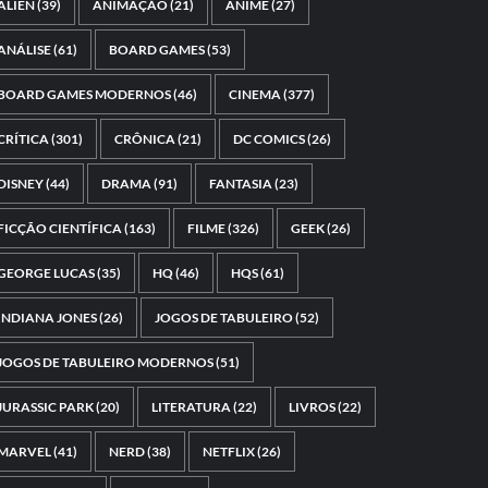
ALIEN
(39)
ANIMAÇÃO
(21)
ANIME
(27)
ANÁLISE
(61)
BOARD GAMES
(53)
BOARD GAMES MODERNOS
(46)
CINEMA
(377)
CRÍTICA
(301)
CRÔNICA
(21)
DC COMICS
(26)
DISNEY
(44)
DRAMA
(91)
FANTASIA
(23)
FICÇÃO CIENTÍFICA
(163)
FILME
(326)
GEEK
(26)
GEORGE LUCAS
(35)
HQ
(46)
HQS
(61)
INDIANA JONES
(26)
JOGOS DE TABULEIRO
(52)
JOGOS DE TABULEIRO MODERNOS
(51)
JURASSIC PARK
(20)
LITERATURA
(22)
LIVROS
(22)
MARVEL
(41)
NERD
(38)
NETFLIX
(26)