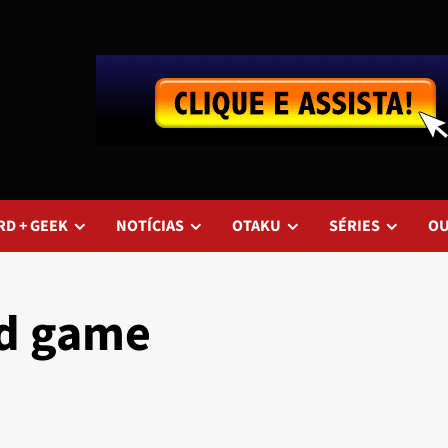
RD + GEEK
NOTÍCIAS
OTAKU
SÉRIES
O
rd game