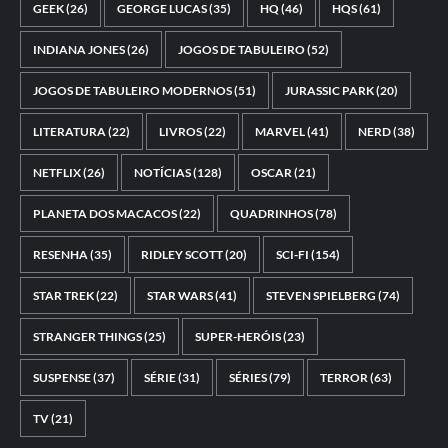
GEEK
(26)
GEORGE LUCAS
(35)
HQ
(46)
HQS
(61)
INDIANA JONES
(26)
JOGOS DE TABULEIRO
(52)
JOGOS DE TABULEIRO MODERNOS
(51)
JURASSIC PARK
(20)
LITERATURA
(22)
LIVROS
(22)
MARVEL
(41)
NERD
(38)
NETFLIX
(26)
NOTÍCIAS
(128)
OSCAR
(21)
PLANETA DOS MACACOS
(22)
QUADRINHOS
(78)
RESENHA
(35)
RIDLEY SCOTT
(20)
SCI-FI
(154)
STAR TREK
(22)
STAR WARS
(41)
STEVEN SPIELBERG
(74)
STRANGER THINGS
(25)
SUPER-HERÓIS
(23)
SUSPENSE
(37)
SÉRIE
(31)
SÉRIES
(79)
TERROR
(63)
TV
(21)