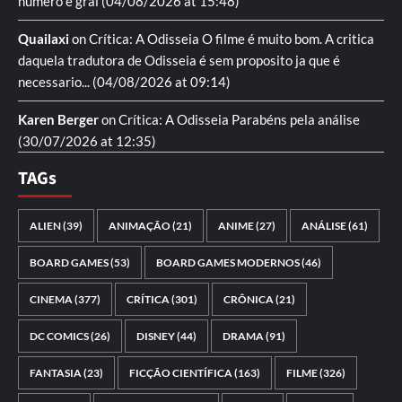
numero e gral
(04/08/2026 at 15:48)
Quailaxi
on
Crítica: A Odisseia
O filme é muito bom. A critica
daquela tradutora de Odisseia é sem proposito ja que é
necessario...
(04/08/2026 at 09:14)
Karen Berger
on
Crítica: A Odisseia
Parabéns pela análise
(30/07/2026 at 12:35)
TAGs
ALIEN
(39)
ANIMAÇÃO
(21)
ANIME
(27)
ANÁLISE
(61)
BOARD GAMES
(53)
BOARD GAMES MODERNOS
(46)
CINEMA
(377)
CRÍTICA
(301)
CRÔNICA
(21)
DC COMICS
(26)
DISNEY
(44)
DRAMA
(91)
FANTASIA
(23)
FICÇÃO CIENTÍFICA
(163)
FILME
(326)