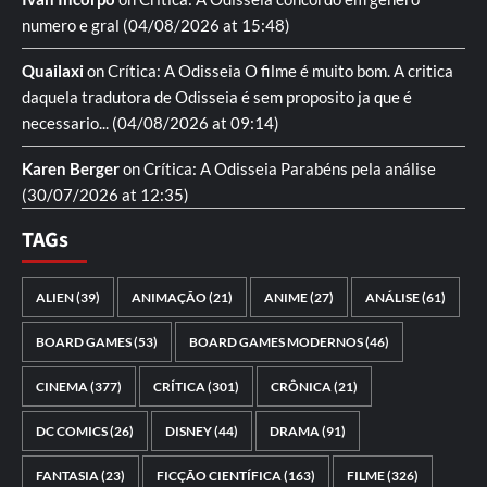
numero e gral
(04/08/2026 at 15:48)
Quailaxi
on
Crítica: A Odisseia
O filme é muito bom. A critica
daquela tradutora de Odisseia é sem proposito ja que é
necessario...
(04/08/2026 at 09:14)
Karen Berger
on
Crítica: A Odisseia
Parabéns pela análise
(30/07/2026 at 12:35)
TAGs
ALIEN
(39)
ANIMAÇÃO
(21)
ANIME
(27)
ANÁLISE
(61)
BOARD GAMES
(53)
BOARD GAMES MODERNOS
(46)
CINEMA
(377)
CRÍTICA
(301)
CRÔNICA
(21)
DC COMICS
(26)
DISNEY
(44)
DRAMA
(91)
FANTASIA
(23)
FICÇÃO CIENTÍFICA
(163)
FILME
(326)