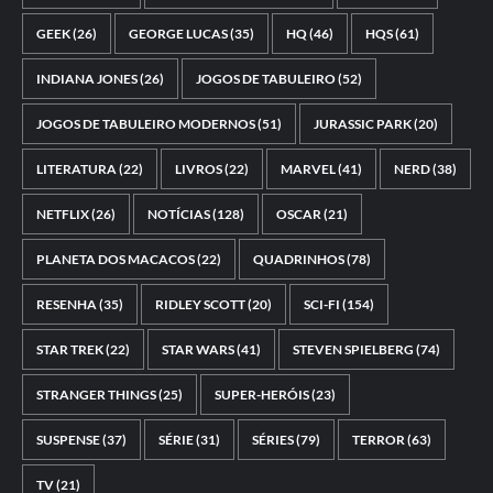
GEEK
(26)
GEORGE LUCAS
(35)
HQ
(46)
HQS
(61)
INDIANA JONES
(26)
JOGOS DE TABULEIRO
(52)
JOGOS DE TABULEIRO MODERNOS
(51)
JURASSIC PARK
(20)
LITERATURA
(22)
LIVROS
(22)
MARVEL
(41)
NERD
(38)
NETFLIX
(26)
NOTÍCIAS
(128)
OSCAR
(21)
PLANETA DOS MACACOS
(22)
QUADRINHOS
(78)
RESENHA
(35)
RIDLEY SCOTT
(20)
SCI-FI
(154)
STAR TREK
(22)
STAR WARS
(41)
STEVEN SPIELBERG
(74)
STRANGER THINGS
(25)
SUPER-HERÓIS
(23)
SUSPENSE
(37)
SÉRIE
(31)
SÉRIES
(79)
TERROR
(63)
TV
(21)