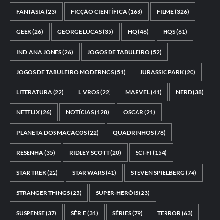
FANTASIA
(23)
FICÇÃO CIENTÍFICA
(163)
FILME
(326)
GEEK
(26)
GEORGE LUCAS
(35)
HQ
(46)
HQS
(61)
INDIANA JONES
(26)
JOGOS DE TABULEIRO
(52)
JOGOS DE TABULEIRO MODERNOS
(51)
JURASSIC PARK
(20)
LITERATURA
(22)
LIVROS
(22)
MARVEL
(41)
NERD
(38)
NETFLIX
(26)
NOTÍCIAS
(128)
OSCAR
(21)
PLANETA DOS MACACOS
(22)
QUADRINHOS
(78)
RESENHA
(35)
RIDLEY SCOTT
(20)
SCI-FI
(154)
STAR TREK
(22)
STAR WARS
(41)
STEVEN SPIELBERG
(74)
STRANGER THINGS
(25)
SUPER-HERÓIS
(23)
SUSPENSE
(37)
SÉRIE
(31)
SÉRIES
(79)
TERROR
(63)