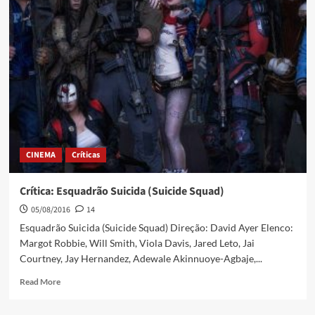
CINEMA
Críticas
Crítica: Esquadrão Suicida (Suicide Squad)
05/08/2016
14
Esquadrão Suicida (Suicide Squad) Direção: David Ayer Elenco:
Margot Robbie, Will Smith, Viola Davis, Jared Leto, Jai
Courtney, Jay Hernandez, Adewale Akinnuoye-Agbaje,...
Read More