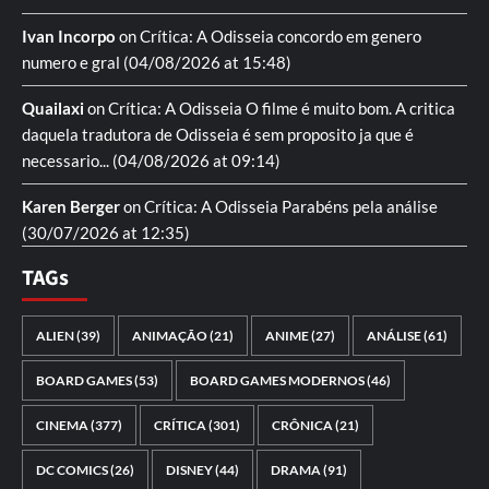
Ivan Incorpo
on
Crítica: A Odisseia
concordo em genero
numero e gral
(04/08/2026 at 15:48)
Quailaxi
on
Crítica: A Odisseia
O filme é muito bom. A critica
daquela tradutora de Odisseia é sem proposito ja que é
necessario...
(04/08/2026 at 09:14)
Karen Berger
on
Crítica: A Odisseia
Parabéns pela análise
(30/07/2026 at 12:35)
TAGs
ALIEN
(39)
ANIMAÇÃO
(21)
ANIME
(27)
ANÁLISE
(61)
BOARD GAMES
(53)
BOARD GAMES MODERNOS
(46)
CINEMA
(377)
CRÍTICA
(301)
CRÔNICA
(21)
DC COMICS
(26)
DISNEY
(44)
DRAMA
(91)