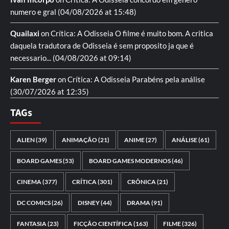
numero e gral
(04/08/2026 at 15:48)
Quailaxi
on
Crítica: A Odisseia
O filme é muito bom. A critica
daquela tradutora de Odisseia é sem proposito ja que é
necessario...
(04/08/2026 at 09:14)
Karen Berger
on
Crítica: A Odisseia
Parabéns pela análise
(30/07/2026 at 12:35)
TAGs
ALIEN
(39)
ANIMAÇÃO
(21)
ANIME
(27)
ANÁLISE
(61)
BOARD GAMES
(53)
BOARD GAMES MODERNOS
(46)
CINEMA
(377)
CRÍTICA
(301)
CRÔNICA
(21)
DC COMICS
(26)
DISNEY
(44)
DRAMA
(91)
FANTASIA
(23)
FICÇÃO CIENTÍFICA
(163)
FILME
(326)