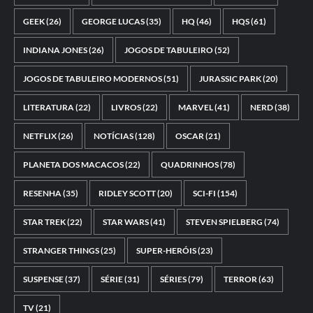
GEEK
(26)
GEORGE LUCAS
(35)
HQ
(46)
HQS
(61)
INDIANA JONES
(26)
JOGOS DE TABULEIRO
(52)
JOGOS DE TABULEIRO MODERNOS
(51)
JURASSIC PARK
(20)
LITERATURA
(22)
LIVROS
(22)
MARVEL
(41)
NERD
(38)
NETFLIX
(26)
NOTÍCIAS
(128)
OSCAR
(21)
PLANETA DOS MACACOS
(22)
QUADRINHOS
(78)
RESENHA
(35)
RIDLEY SCOTT
(20)
SCI-FI
(154)
STAR TREK
(22)
STAR WARS
(41)
STEVEN SPIELBERG
(74)
STRANGER THINGS
(25)
SUPER-HERÓIS
(23)
SUSPENSE
(37)
SÉRIE
(31)
SÉRIES
(79)
TERROR
(63)
TV
(21)