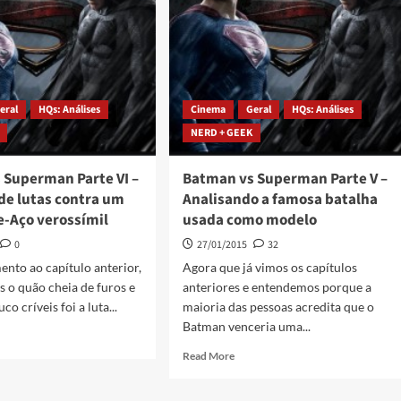
eral
HQs: Análises
Cinema
Geral
HQs: Análises
NERD + GEEK
 Superman Parte VI –
Batman vs Superman Parte V –
de lutas contra um
Analisando a famosa batalha
Aço verossímil
usada como modelo
0
27/01/2015
32
nto ao capítulo anterior,
Agora que já vimos os capítulos
 o quão cheia de furos e
anteriores e entendemos porque a
co críveis foi a luta...
maioria das pessoas acredita que o
Batman venceria uma...
Read More