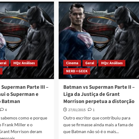
eral
HQs: Análises
Cinema
Geral
HQs: Análises
NERD + GEEK
Superman Parte III –
Batman vs Superman Parte II –
nui o Superman e
Liga da Justiça de Grant
o Batman
Morrison perpetua a distorção
4
27/01/2015
1
á sabemos como e porque
Outro escritor que contribuiu para
o Frank Miller e o
que se firmasse ainda mais a fama de
 Grant Morrison deram
que Batman não só é o mais...
essoais...