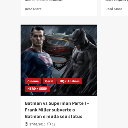
Read More
Read More
Cinema
Geral
HQs: Análises
NERD + GEEK
Batman vs Superman Parte I –
Frank Miller subverte o
Batman e muda seu status
27/01/2015
13