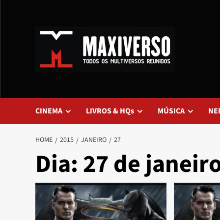
CINEMA
LIVROS & HQs
MÚSICA
NE
HOME
2015
JANEIRO
27
Dia:
27 de janeir