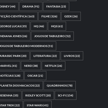
DISNEY
(44)
DRAMA
(91)
FANTASIA
(23)
FICÇÃO CIENTÍFICA
(163)
FILME
(326)
GEEK
(26)
GEORGE LUCAS
(35)
HQ
(46)
HQS
(61)
INDIANA JONES
(26)
JOGOS DE TABULEIRO
(52)
JOGOS DE TABULEIRO MODERNOS
(51)
JURASSIC PARK
(20)
LITERATURA
(22)
LIVROS
(22)
MARVEL
(41)
NERD
(38)
NETFLIX
(26)
NOTÍCIAS
(128)
OSCAR
(21)
PLANETA DOS MACACOS
(22)
QUADRINHOS
(78)
RESENHA
(35)
RIDLEY SCOTT
(20)
SCI-FI
(154)
STAR TREK
(22)
STAR WARS
(41)