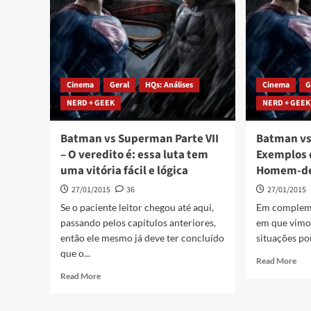
Cinema
Geral
HQs: Análises
Cinema
G
NERD + GEEK
NERD + GEEK
Batman vs Superman Parte VII
Batman vs
– O veredito é: essa luta tem
Exemplos 
uma vitória fácil e lógica
Homem-de-
27/01/2015
36
27/01/2015
Se o paciente leitor chegou até aqui,
Em compleme
passando pelos capítulos anteriores,
em que vimos
então ele mesmo já deve ter concluído
situações pou
que o...
Read More
Read More