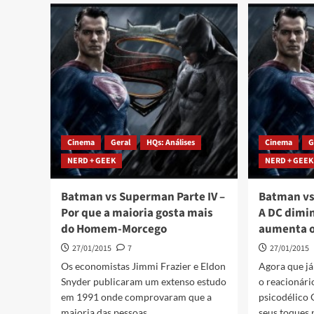
Cinema
Geral
HQs: Análises
Cinema
G
NERD + GEEK
NERD + GEEK
Batman vs Superman Parte IV –
Batman vs 
Por que a maioria gosta mais
A DC dimi
do Homem-Morcego
aumenta 
27/01/2015
7
27/01/2015
Os economistas Jimmi Frazier e Eldon
Agora que j
Snyder publicaram um extenso estudo
o reacionári
em 1991 onde comprovaram que a
psicodélico
maioria das pessoas...
seus toques p