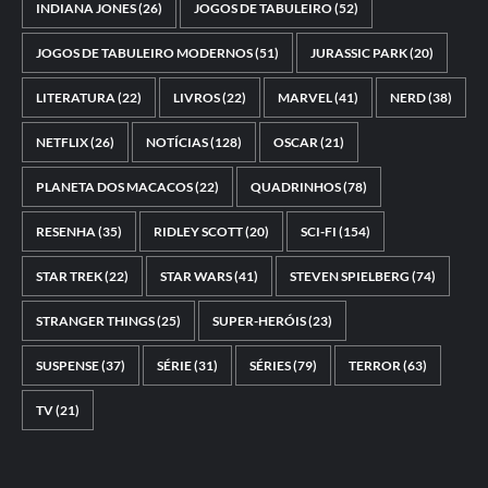
INDIANA JONES
(26)
JOGOS DE TABULEIRO
(52)
JOGOS DE TABULEIRO MODERNOS
(51)
JURASSIC PARK
(20)
LITERATURA
(22)
LIVROS
(22)
MARVEL
(41)
NERD
(38)
NETFLIX
(26)
NOTÍCIAS
(128)
OSCAR
(21)
PLANETA DOS MACACOS
(22)
QUADRINHOS
(78)
RESENHA
(35)
RIDLEY SCOTT
(20)
SCI-FI
(154)
STAR TREK
(22)
STAR WARS
(41)
STEVEN SPIELBERG
(74)
STRANGER THINGS
(25)
SUPER-HERÓIS
(23)
SUSPENSE
(37)
SÉRIE
(31)
SÉRIES
(79)
TERROR
(63)
TV
(21)