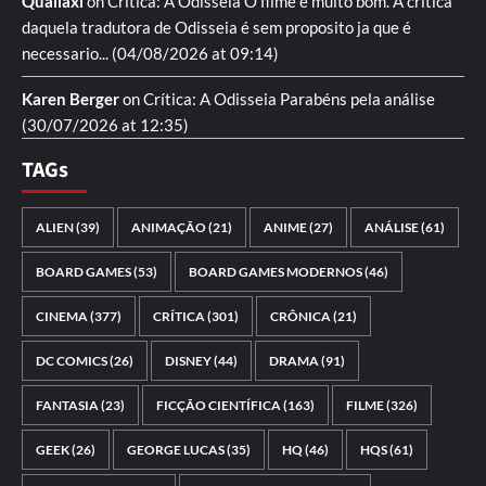
Quailaxi
on
Crítica: A Odisseia
O filme é muito bom. A critica
daquela tradutora de Odisseia é sem proposito ja que é
necessario...
(04/08/2026 at 09:14)
Karen Berger
on
Crítica: A Odisseia
Parabéns pela análise
(30/07/2026 at 12:35)
TAGs
ALIEN
(39)
ANIMAÇÃO
(21)
ANIME
(27)
ANÁLISE
(61)
BOARD GAMES
(53)
BOARD GAMES MODERNOS
(46)
CINEMA
(377)
CRÍTICA
(301)
CRÔNICA
(21)
DC COMICS
(26)
DISNEY
(44)
DRAMA
(91)
FANTASIA
(23)
FICÇÃO CIENTÍFICA
(163)
FILME
(326)
GEEK
(26)
GEORGE LUCAS
(35)
HQ
(46)
HQS
(61)