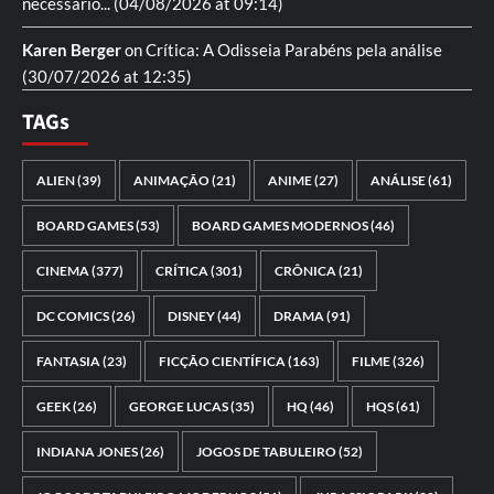
necessario...
(04/08/2026 at 09:14)
Karen Berger
on
Crítica: A Odisseia
Parabéns pela análise
(30/07/2026 at 12:35)
TAGs
ALIEN
(39)
ANIMAÇÃO
(21)
ANIME
(27)
ANÁLISE
(61)
BOARD GAMES
(53)
BOARD GAMES MODERNOS
(46)
CINEMA
(377)
CRÍTICA
(301)
CRÔNICA
(21)
DC COMICS
(26)
DISNEY
(44)
DRAMA
(91)
FANTASIA
(23)
FICÇÃO CIENTÍFICA
(163)
FILME
(326)
GEEK
(26)
GEORGE LUCAS
(35)
HQ
(46)
HQS
(61)
INDIANA JONES
(26)
JOGOS DE TABULEIRO
(52)