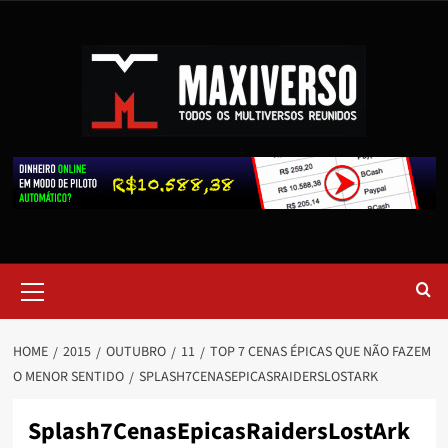
HOME
2015
OUTUBRO
11
TOP 7 CENAS ÉPICAS QUE NÃO FAZEM
O MENOR SENTIDO
SPLASH7CENASEPICASRAIDERSLOSTARK
Splash7CenasEpicasRaidersLostArk