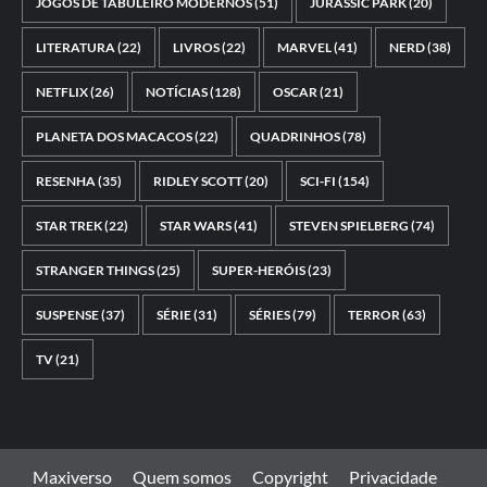
JOGOS DE TABULEIRO MODERNOS
(51)
JURASSIC PARK
(20)
LITERATURA
(22)
LIVROS
(22)
MARVEL
(41)
NERD
(38)
NETFLIX
(26)
NOTÍCIAS
(128)
OSCAR
(21)
PLANETA DOS MACACOS
(22)
QUADRINHOS
(78)
RESENHA
(35)
RIDLEY SCOTT
(20)
SCI-FI
(154)
STAR TREK
(22)
STAR WARS
(41)
STEVEN SPIELBERG
(74)
STRANGER THINGS
(25)
SUPER-HERÓIS
(23)
SUSPENSE
(37)
SÉRIE
(31)
SÉRIES
(79)
TERROR
(63)
TV
(21)
Maxiverso
Quem somos
Copyright
Privacidade