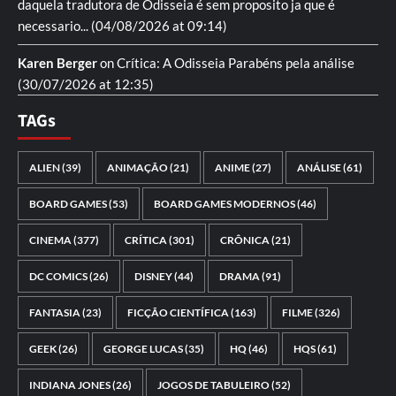
daquela tradutora de Odisseia é sem proposito ja que é
necessario...
(04/08/2026 at 09:14)
Karen Berger
on
Crítica: A Odisseia
Parabéns pela análise
(30/07/2026 at 12:35)
TAGs
ALIEN
(39)
ANIMAÇÃO
(21)
ANIME
(27)
ANÁLISE
(61)
BOARD GAMES
(53)
BOARD GAMES MODERNOS
(46)
CINEMA
(377)
CRÍTICA
(301)
CRÔNICA
(21)
DC COMICS
(26)
DISNEY
(44)
DRAMA
(91)
FANTASIA
(23)
FICÇÃO CIENTÍFICA
(163)
FILME
(326)
GEEK
(26)
GEORGE LUCAS
(35)
HQ
(46)
HQS
(61)
INDIANA JONES
(26)
JOGOS DE TABULEIRO
(52)