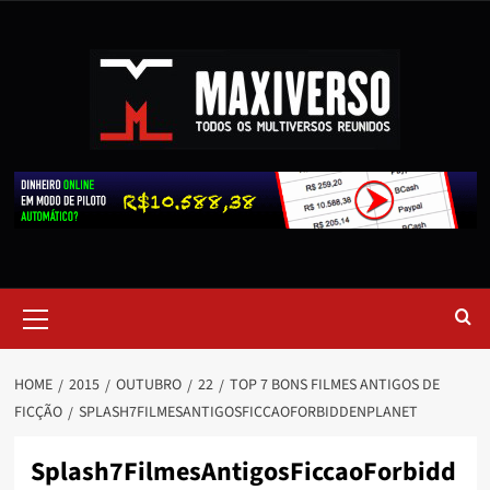
HOME
2015
OUTUBRO
22
TOP 7 BONS FILMES ANTIGOS DE
FICÇÃO
SPLASH7FILMESANTIGOSFICCAOFORBIDDENPLANET
Splash7FilmesAntigosFiccaoForbidd