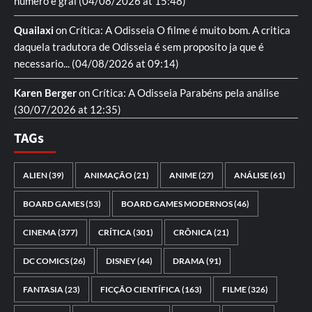
numero e gral
(04/08/2026 at 15:48)
Quailaxi
on
Crítica: A Odisseia
O filme é muito bom. A critica
daquela tradutora de Odisseia é sem proposito ja que é
necessario...
(04/08/2026 at 09:14)
Karen Berger
on
Crítica: A Odisseia
Parabéns pela análise
(30/07/2026 at 12:35)
TAGs
ALIEN
(39)
ANIMAÇÃO
(21)
ANIME
(27)
ANÁLISE
(61)
BOARD GAMES
(53)
BOARD GAMES MODERNOS
(46)
CINEMA
(377)
CRÍTICA
(301)
CRÔNICA
(21)
DC COMICS
(26)
DISNEY
(44)
DRAMA
(91)
FANTASIA
(23)
FICÇÃO CIENTÍFICA
(163)
FILME
(326)