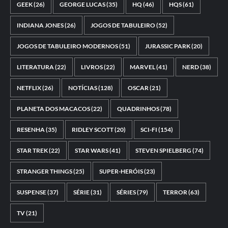
GEEK
(26)
GEORGE LUCAS
(35)
HQ
(46)
HQS
(61)
INDIANA JONES
(26)
JOGOS DE TABULEIRO
(52)
JOGOS DE TABULEIRO MODERNOS
(51)
JURASSIC PARK
(20)
LITERATURA
(22)
LIVROS
(22)
MARVEL
(41)
NERD
(38)
NETFLIX
(26)
NOTÍCIAS
(128)
OSCAR
(21)
PLANETA DOS MACACOS
(22)
QUADRINHOS
(78)
RESENHA
(35)
RIDLEY SCOTT
(20)
SCI-FI
(154)
STAR TREK
(22)
STAR WARS
(41)
STEVEN SPIELBERG
(74)
STRANGER THINGS
(25)
SUPER-HERÓIS
(23)
SUSPENSE
(37)
SÉRIE
(31)
SÉRIES
(79)
TERROR
(63)
TV
(21)