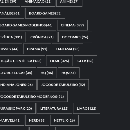
ALIEN
(39)
ANIMAÇÃO
(21)
ANIME
(27)
ANÁLISE
(61)
BOARD GAMES
(53)
BOARD GAMES MODERNOS
(46)
CINEMA
(377)
CRÍTICA
(301)
CRÔNICA
(21)
DC COMICS
(26)
DISNEY
(44)
DRAMA
(91)
FANTASIA
(23)
FICÇÃO CIENTÍFICA
(163)
FILME
(326)
GEEK
(26)
GEORGE LUCAS
(35)
HQ
(46)
HQS
(61)
INDIANA JONES
(26)
JOGOS DE TABULEIRO
(52)
JOGOS DE TABULEIRO MODERNOS
(51)
JURASSIC PARK
(20)
LITERATURA
(22)
LIVROS
(22)
MARVEL
(41)
NERD
(38)
NETFLIX
(26)