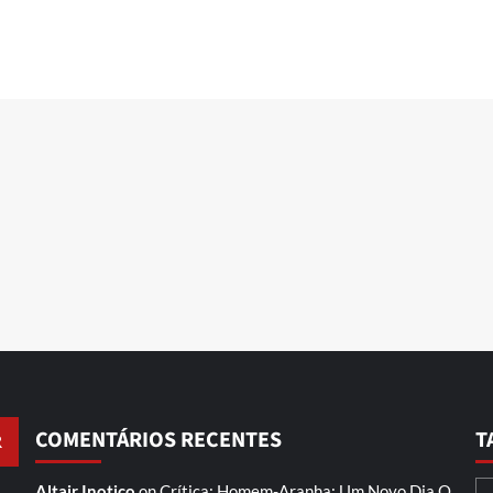
COMENTÁRIOS RECENTES
T
Altair Inotico
on
Crítica: Homem-Aranha: Um Novo Dia
O