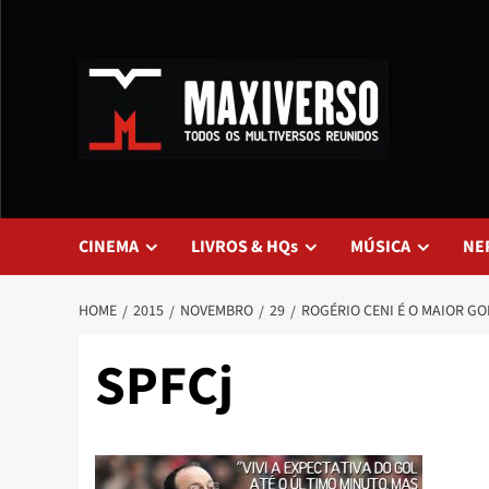
CINEMA
LIVROS & HQs
MÚSICA
NE
HOME
2015
NOVEMBRO
29
ROGÉRIO CENI É O MAIOR GO
SPFCj