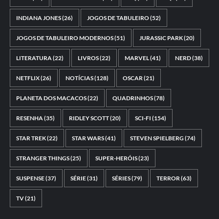
INDIANA JONES
(26)
JOGOS DE TABULEIRO
(52)
JOGOS DE TABULEIRO MODERNOS
(51)
JURASSIC PARK
(20)
LITERATURA
(22)
LIVROS
(22)
MARVEL
(41)
NERD
(38)
NETFLIX
(26)
NOTÍCIAS
(128)
OSCAR
(21)
PLANETA DOS MACACOS
(22)
QUADRINHOS
(78)
RESENHA
(35)
RIDLEY SCOTT
(20)
SCI-FI
(154)
STAR TREK
(22)
STAR WARS
(41)
STEVEN SPIELBERG
(74)
STRANGER THINGS
(25)
SUPER-HERÓIS
(23)
SUSPENSE
(37)
SÉRIE
(31)
SÉRIES
(79)
TERROR
(63)
TV
(21)