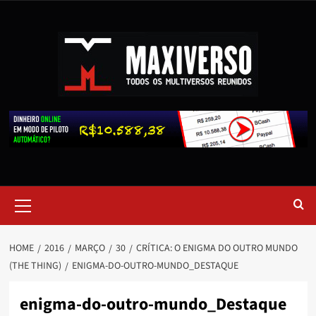
HOME
2016
MARÇO
30
CRÍTICA: O ENIGMA DO OUTRO MUNDO
(THE THING)
ENIGMA-DO-OUTRO-MUNDO_DESTAQUE
enigma-do-outro-mundo_Destaque