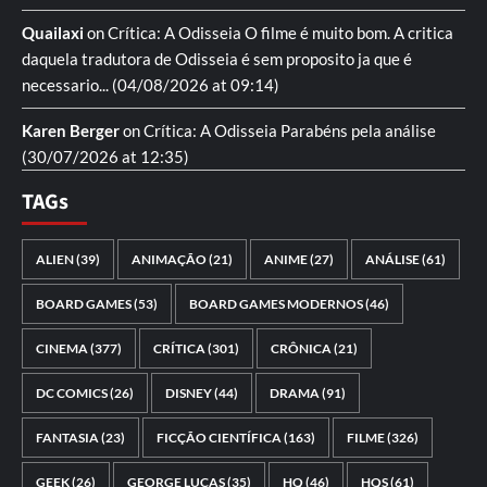
Quailaxi
on
Crítica: A Odisseia
O filme é muito bom. A critica
daquela tradutora de Odisseia é sem proposito ja que é
necessario...
(04/08/2026 at 09:14)
Karen Berger
on
Crítica: A Odisseia
Parabéns pela análise
(30/07/2026 at 12:35)
TAGs
ALIEN
(39)
ANIMAÇÃO
(21)
ANIME
(27)
ANÁLISE
(61)
BOARD GAMES
(53)
BOARD GAMES MODERNOS
(46)
CINEMA
(377)
CRÍTICA
(301)
CRÔNICA
(21)
DC COMICS
(26)
DISNEY
(44)
DRAMA
(91)
FANTASIA
(23)
FICÇÃO CIENTÍFICA
(163)
FILME
(326)
GEEK
(26)
GEORGE LUCAS
(35)
HQ
(46)
HQS
(61)