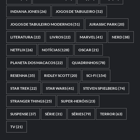
INDIANA JONES
(26)
JOGOS DE TABULEIRO
(52)
JOGOS DE TABULEIRO MODERNOS
(51)
JURASSIC PARK
(20)
LITERATURA
(22)
LIVROS
(22)
MARVEL
(41)
NERD
(38)
NETFLIX
(26)
NOTÍCIAS
(128)
OSCAR
(21)
PLANETA DOS MACACOS
(22)
QUADRINHOS
(78)
RESENHA
(35)
RIDLEY SCOTT
(20)
SCI-FI
(154)
STAR TREK
(22)
STAR WARS
(41)
STEVEN SPIELBERG
(74)
STRANGER THINGS
(25)
SUPER-HERÓIS
(23)
SUSPENSE
(37)
SÉRIE
(31)
SÉRIES
(79)
TERROR
(63)
TV
(21)