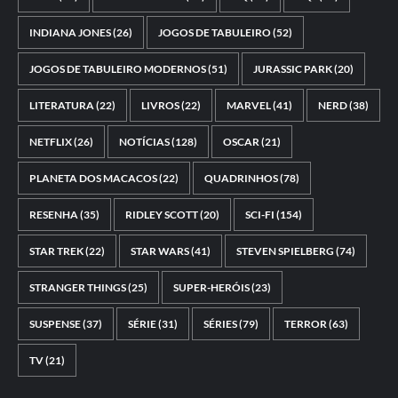
INDIANA JONES
(26)
JOGOS DE TABULEIRO
(52)
JOGOS DE TABULEIRO MODERNOS
(51)
JURASSIC PARK
(20)
LITERATURA
(22)
LIVROS
(22)
MARVEL
(41)
NERD
(38)
NETFLIX
(26)
NOTÍCIAS
(128)
OSCAR
(21)
PLANETA DOS MACACOS
(22)
QUADRINHOS
(78)
RESENHA
(35)
RIDLEY SCOTT
(20)
SCI-FI
(154)
STAR TREK
(22)
STAR WARS
(41)
STEVEN SPIELBERG
(74)
STRANGER THINGS
(25)
SUPER-HERÓIS
(23)
SUSPENSE
(37)
SÉRIE
(31)
SÉRIES
(79)
TERROR
(63)
TV
(21)