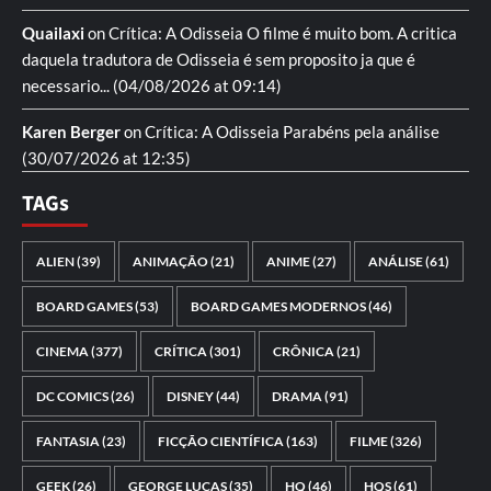
Quailaxi
on
Crítica: A Odisseia
O filme é muito bom. A critica
daquela tradutora de Odisseia é sem proposito ja que é
necessario...
(04/08/2026 at 09:14)
Karen Berger
on
Crítica: A Odisseia
Parabéns pela análise
(30/07/2026 at 12:35)
TAGs
ALIEN
(39)
ANIMAÇÃO
(21)
ANIME
(27)
ANÁLISE
(61)
BOARD GAMES
(53)
BOARD GAMES MODERNOS
(46)
CINEMA
(377)
CRÍTICA
(301)
CRÔNICA
(21)
DC COMICS
(26)
DISNEY
(44)
DRAMA
(91)
FANTASIA
(23)
FICÇÃO CIENTÍFICA
(163)
FILME
(326)
GEEK
(26)
GEORGE LUCAS
(35)
HQ
(46)
HQS
(61)