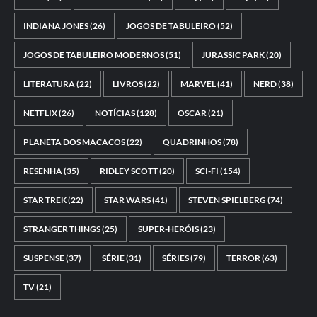
INDIANA JONES
(26)
JOGOS DE TABULEIRO
(52)
JOGOS DE TABULEIRO MODERNOS
(51)
JURASSIC PARK
(20)
LITERATURA
(22)
LIVROS
(22)
MARVEL
(41)
NERD
(38)
NETFLIX
(26)
NOTÍCIAS
(128)
OSCAR
(21)
PLANETA DOS MACACOS
(22)
QUADRINHOS
(78)
RESENHA
(35)
RIDLEY SCOTT
(20)
SCI-FI
(154)
STAR TREK
(22)
STAR WARS
(41)
STEVEN SPIELBERG
(74)
STRANGER THINGS
(25)
SUPER-HERÓIS
(23)
SUSPENSE
(37)
SÉRIE
(31)
SÉRIES
(79)
TERROR
(63)
TV
(21)