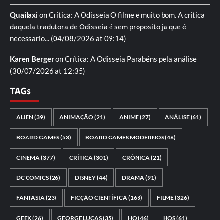
Quailaxi
on
Crítica: A Odisseia
O filme é muito bom. A critica
daquela tradutora de Odisseia é sem proposito ja que é
necessario...
(04/08/2026 at 09:14)
Karen Berger
on
Crítica: A Odisseia
Parabéns pela análise
(30/07/2026 at 12:35)
TAGs
ALIEN
(39)
ANIMAÇÃO
(21)
ANIME
(27)
ANÁLISE
(61)
BOARD GAMES
(53)
BOARD GAMES MODERNOS
(46)
CINEMA
(377)
CRÍTICA
(301)
CRÔNICA
(21)
DC COMICS
(26)
DISNEY
(44)
DRAMA
(91)
FANTASIA
(23)
FICÇÃO CIENTÍFICA
(163)
FILME
(326)
GEEK
(26)
GEORGE LUCAS
(35)
HQ
(46)
HQS
(61)