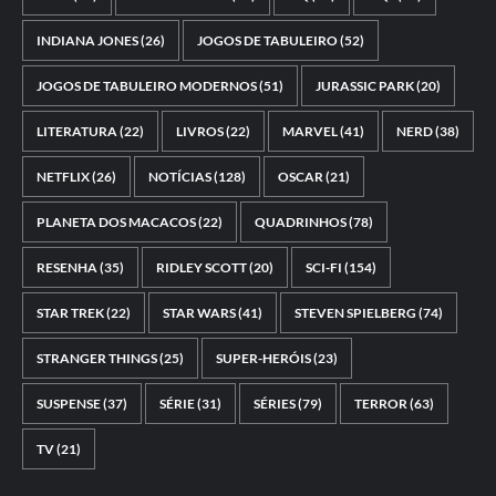
INDIANA JONES
(26)
JOGOS DE TABULEIRO
(52)
JOGOS DE TABULEIRO MODERNOS
(51)
JURASSIC PARK
(20)
LITERATURA
(22)
LIVROS
(22)
MARVEL
(41)
NERD
(38)
NETFLIX
(26)
NOTÍCIAS
(128)
OSCAR
(21)
PLANETA DOS MACACOS
(22)
QUADRINHOS
(78)
RESENHA
(35)
RIDLEY SCOTT
(20)
SCI-FI
(154)
STAR TREK
(22)
STAR WARS
(41)
STEVEN SPIELBERG
(74)
STRANGER THINGS
(25)
SUPER-HERÓIS
(23)
SUSPENSE
(37)
SÉRIE
(31)
SÉRIES
(79)
TERROR
(63)
TV
(21)