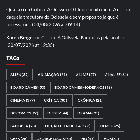
Quailaxi
on
Crítica: A Odisseia
O filme é muito bom. A critica
daquela tradutora de Odisseia é sem proposito ja que é
necessario...
(04/08/2026 at 09:14)
Karen Berger
on
Crítica: A Odisseia
Parabéns pela análise
(30/07/2026 at 12:35)
TAGs
ALIEN
(39)
ANIMAÇÃO
(21)
ANIME
(27)
ANÁLISE
(61)
BOARD GAMES
(53)
BOARD GAMES MODERNOS
(46)
CINEMA
(377)
CRÍTICA
(301)
CRÔNICA
(21)
DC COMICS
(26)
DISNEY
(44)
DRAMA
(91)
FANTASIA
(23)
FICÇÃO CIENTÍFICA
(163)
FILME
(326)
GEEK
(26)
GEORGE LUCAS
(35)
HQ
(46)
HQS
(61)