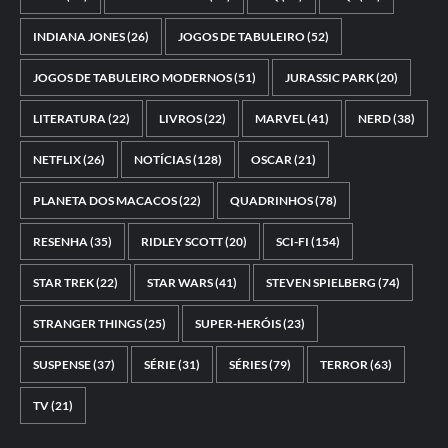
INDIANA JONES
(26)
JOGOS DE TABULEIRO
(52)
JOGOS DE TABULEIRO MODERNOS
(51)
JURASSIC PARK
(20)
LITERATURA
(22)
LIVROS
(22)
MARVEL
(41)
NERD
(38)
NETFLIX
(26)
NOTÍCIAS
(128)
OSCAR
(21)
PLANETA DOS MACACOS
(22)
QUADRINHOS
(78)
RESENHA
(35)
RIDLEY SCOTT
(20)
SCI-FI
(154)
STAR TREK
(22)
STAR WARS
(41)
STEVEN SPIELBERG
(74)
STRANGER THINGS
(25)
SUPER-HERÓIS
(23)
SUSPENSE
(37)
SÉRIE
(31)
SÉRIES
(79)
TERROR
(63)
TV
(21)