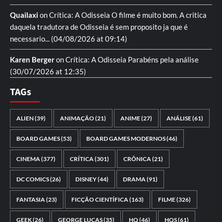
Quailaxi
on
Crítica: A Odisseia
O filme é muito bom. A critica
daquela tradutora de Odisseia é sem proposito ja que é
necessario...
(04/08/2026 at 09:14)
Karen Berger
on
Crítica: A Odisseia
Parabéns pela análise
(30/07/2026 at 12:35)
TAGs
ALIEN
(39)
ANIMAÇÃO
(21)
ANIME
(27)
ANÁLISE
(61)
BOARD GAMES
(53)
BOARD GAMES MODERNOS
(46)
CINEMA
(377)
CRÍTICA
(301)
CRÔNICA
(21)
DC COMICS
(26)
DISNEY
(44)
DRAMA
(91)
FANTASIA
(23)
FICÇÃO CIENTÍFICA
(163)
FILME
(326)
GEEK
(26)
GEORGE LUCAS
(35)
HQ
(46)
HQS
(61)