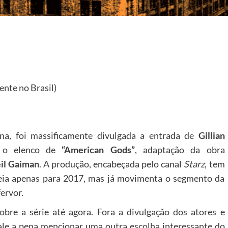
ente no Brasil)
a, foi massificamente divulgada a entrada de
Gillian
 o elenco de
“American Gods”
, adaptação da obra
il Gaiman
. A produção, encabeçada pelo canal
Starz
, tem
reia apenas para 2017, mas já movimenta o segmento da
ervor.
obre a série até agora. Fora a divulgação dos atores e
ale a pena mencionar uma outra escolha interessante do