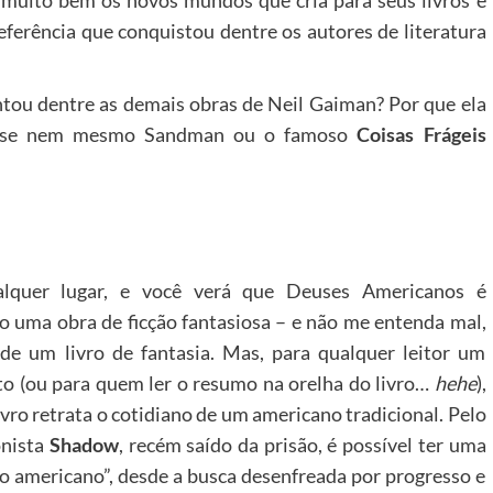
 muito bem os novos mundos que cria para seus livros e
referência que conquistou dentre os autores de literatura
ou dentre as demais obras de Neil Gaiman? Por que ela
TV, se nem mesmo Sandman ou o famoso
Coisas Frágeis
lquer lugar, e você verá que Deuses Americanos é
o uma obra de ficção fantasiosa – e não me entenda mal,
de um livro de fantasia. Mas, para qualquer leitor um
o (ou para quem ler o resumo na orelha do livro…
hehe
),
livro retrata o cotidiano de um americano tradicional. Pelo
onista
Shadow
, recém saído da prisão, é possível ter uma
to americano”, desde a busca desenfreada por progresso e