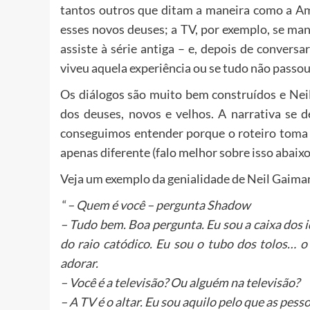
tantos outros que ditam a maneira como a Amé
esses novos deuses; a TV, por exemplo, se ma
assiste à série antiga – e, depois de conver
viveu aquela experiência ou se tudo não passo
Os diálogos são muito bem construídos e Ne
dos deuses, novos e velhos. A narrativa se 
conseguimos entender porque o roteiro toma
apenas diferente (falo melhor sobre isso abaixo
Veja um exemplo da genialidade de Neil Gaima
“
– Quem é você – pergunta Shadow
– Tudo bem. Boa pergunta. Eu sou a caixa dos i
do raio catódico. Eu sou o tubo dos tolos… o
adorar.
– Você é a televisão? Ou alguém na televisão?
– A TV é o altar. Eu sou aquilo pelo que as pesso