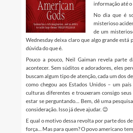
informação até o 
No dia que é so
misterioso acide
de um misteri
Wednesday deixa claro que algo grande está p
dúvida do que é.
Pouco a pouco, Neil Gaiman revela parte d
acontecer. Sem súditos e adoradores, eles pe
buscam algum tipo de atenção, cada um dos de
como chegou aos Estados Unidos – um país 
culturas diferentes e trouxeram consigo seu
estar se perguntando… Bem, dê uma pesquisa
consideração. Isso já deve ajudar. 😉
E qual o motivo dessa revolta por parte dos d
força… Mas para quem? O povo americano tem ag