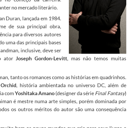
nter no mercado literário.
ran Duran, lançada em 1984.
me de sua principal obra,
rência para diversos autores
ado uma das principais bases
andman, inclusive, deve ser
o ator
Joseph Gordon-Levitt
, mas não temos muitas
iman, tanto os romances como as histórias em quadrinhos.
 Orchid
, história ambientada no universo DC, além de
ria com
Yoshitaka Amano
(designer da série
Final Fantasy
)
Gaiman é mestre numa arte simples, porém dominada por
Todos os outros méritos do autor são uma consequência