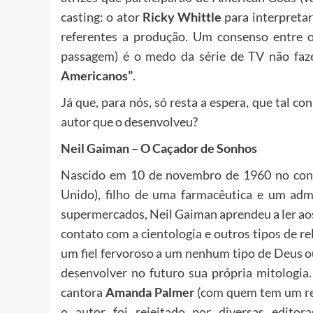
casting: o ator
Ricky Whittle
para interpreta
referentes a produção. Um consenso entre o
passagem) é o medo da série de TV não fazer
Americanos”
.
Já que, para nós, só resta a espera, que tal co
autor que o desenvolveu?
Neil Gaiman – O Caçador de Sonhos
Nascido em 10 de novembro de 1960 no co
Unido), filho de uma farmacêutica e um adm
supermercados, Neil Gaiman aprendeu a ler aos
contato com a cientologia e outros tipos de re
um fiel fervoroso a um nenhum tipo de Deus o
desenvolver no futuro sua própria mitologi
cantora
Amanda Palmer
(com quem tem um re
o autor foi rejeitado por diversas editor