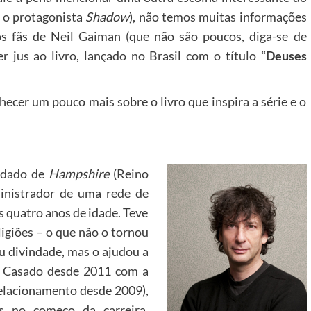
r o protagonista
Shadow
), não temos muitas informações
s fãs de Neil Gaiman (que não são poucos, diga-se de
 jus ao livro, lançado no Brasil com o título
“Deuses
nhecer um pouco mais sobre o livro que inspira a série e o
ndado de
Hampshire
(Reino
inistrador de uma rede de
 quatro anos de idade. Teve
ligiões – o que não o tornou
u divindade, mas o ajudou a
a. Casado desde 2011 com a
lacionamento desde 2009),
as no começo da carreira.