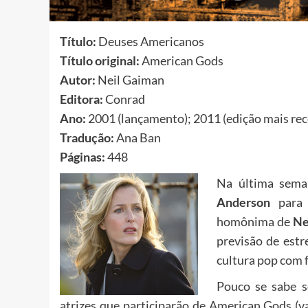
Título:
Deuses Americanos
Título original:
American Gods
Autor:
Neil Gaiman
Editora:
Conrad
Ano:
2001 (lançamento); 2011 (edição mais rec
Tradução:
Ana Ban
Páginas:
448
Na última seman
Anderson
para
homônima de
Ne
previsão de est
cultura pop com f
Pouco se sabe s
atrizes que participarão de American Gods (v