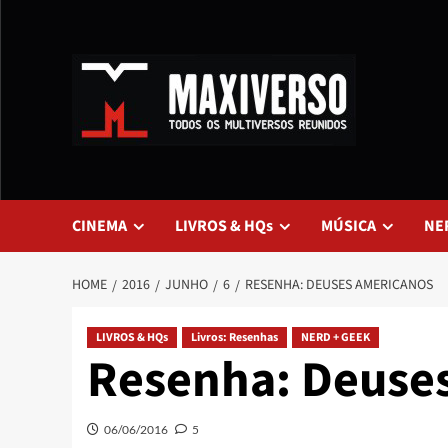
CINEMA
LIVROS & HQs
MÚSICA
NE
HOME
2016
JUNHO
6
RESENHA: DEUSES AMERICANOS
LIVROS & HQs
Livros: Resenhas
NERD + GEEK
Resenha: Deuse
06/06/2016
5