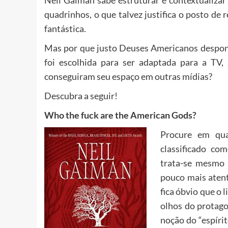
Neil Gaiman sabe estruturar e contextualizar
quadrinhos, o que talvez justifica o posto de 
fantástica.
Mas por que justo Deuses Americanos despont
foi escolhida para ser adaptada para a 
conseguiram seu espaço em outras mídias?
Descubra a seguir!
Who the fuck are the American Gods?
Procure em qua
classificado com
trata-se mesmo 
pouco mais atent
fica óbvio que o 
olhos do protag
noção do “espíri